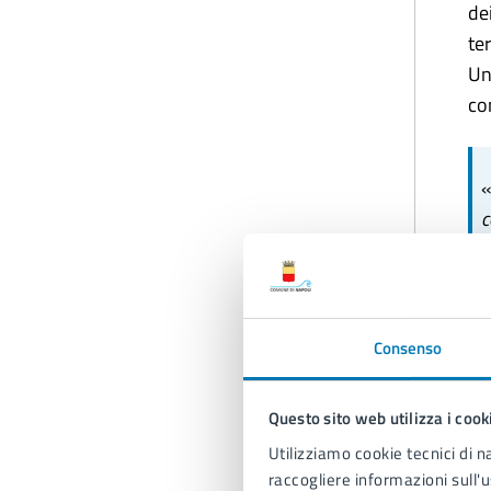
de
te
Un
co
c
u
c
h
S
Consenso
t
s
Questo sito web utilizza i cook
Utilizziamo cookie tecnici di n
c
raccogliere informazioni sull'u