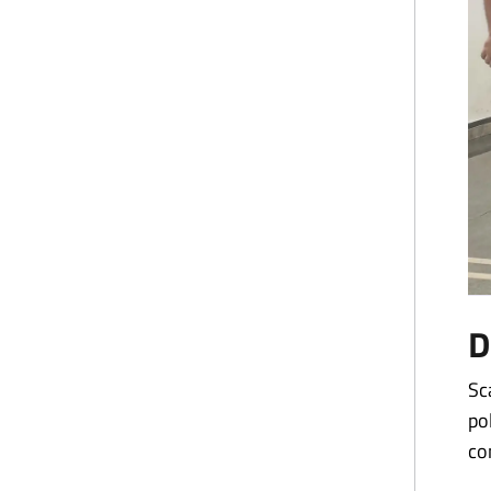
D
Sc
po
co