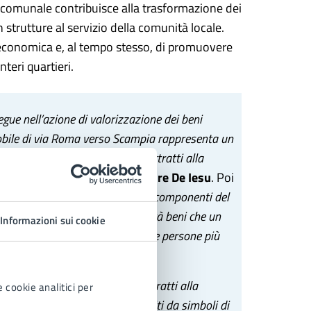
e comunale contribuisce alla trasformazione dei
in strutture al servizio della comunità locale.
-economica e, al tempo stesso, di promuovere
teri quartieri.
ue nell’azione di valorizzazione dei beni
mmobile di via Roma verso Scampia rappresenta un
ore sociale del riuso dei beni sottratti alla
oli
», ha sottolineato l’
assessore De Iesu
. Poi
nale Nunzia Ragosta e a tutti i componenti del
uso nel restituire alla collettività beni che un
Informazioni sui cookie
cio di tutti, in particolare delle persone più
mis perché si tratta di beni sottratti alla
 cookie analitici per
ssi una seconda vita, riconvertiti da simboli di