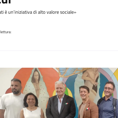
a
ti è un’iniziativa di alto valore sociale»
lettura:
n