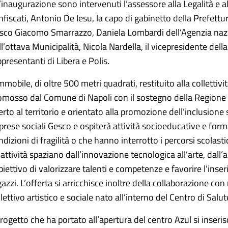
l’inaugurazione sono intervenuti l’assessore alla Legalità e a
nfiscati, Antonio De Iesu, la capo di gabinetto della Prefettur
sco Giacomo Smarrazzo, Daniela Lombardi dell’Agenzia naziona
ll’ottava Municipalità, Nicola Nardella, il vicepresidente dell
ppresentanti di Libera e Polis.
immobile, di oltre 500 metri quadrati, restituito alla collettiv
omosso dal Comune di Napoli con il sostegno della Regione
erto al territorio e orientato alla promozione dell’inclusione 
prese sociali Gesco e ospiterà attività socioeducative e format
ndizioni di fragilità o che hanno interrotto i percorsi scolast
 attività spaziano dall’innovazione tecnologica all’arte, dall’a
obiettivo di valorizzare talenti e competenze e favorire l’inse
gazzi. L’offerta si arricchisce inoltre della collaborazione con
llettivo artistico e sociale nato all’interno del Centro di Sa
 progetto che ha portato all’apertura del centro Azul si inser