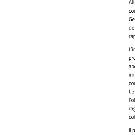
Al
co
Ge
de
ra
L’
pr
ap
im
co
Le
l’
ra
co
Il