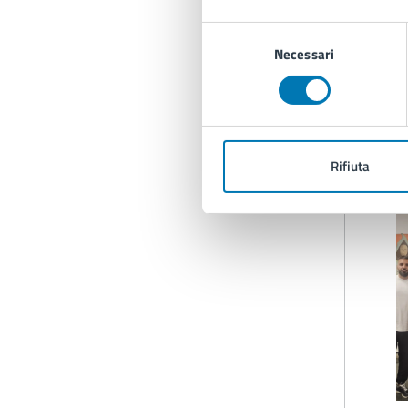
s
Selezione
i
Necessari
del
consenso
G
Rifiuta