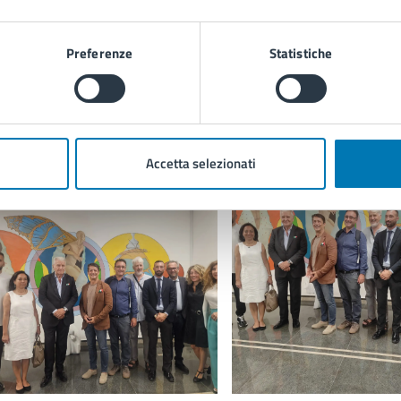
opraffazione e violenza a luoghi di altruismo e cura, in questo ca
n un videomessaggio la
sottosegretaria di Stato al Minist
Preferenze
Statistiche
alleria immagini
Accetta selezionati