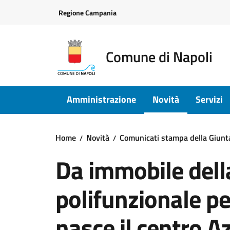
Vai ai contenuti
Vai al footer
Regione Campania
Comune di Napoli
Amministrazione
Novità
Servizi
Home
Novità
Comunicati stampa della Giun
Da immobile dell
polifunzionale pe
nasce il centro A