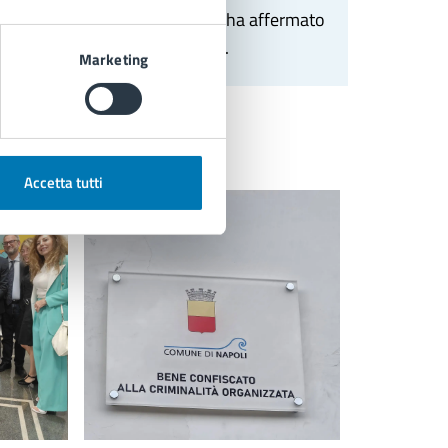
so specifico rivolti ai giovani
», ha affermato
ero dell’Interno, Wanda Ferro
.
Marketing
Accetta tutti