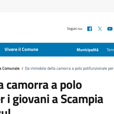
Facebook
X
Seguici su:
Vivere il Comune
Municipalità
Temp
ta Comunale
Da immobile della camorra a polo polifunzionale per
a camorra a polo
r i giovani a Scampia
zul