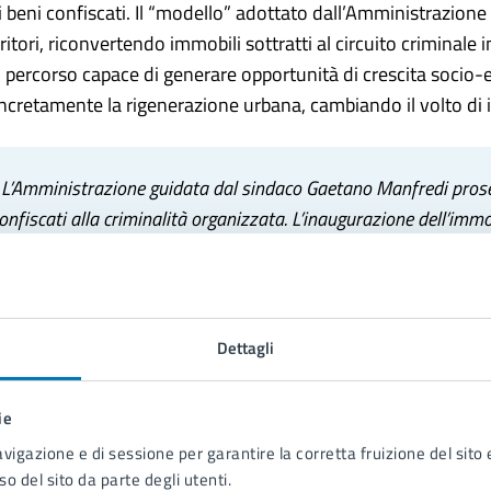
i beni confiscati. Il “modello” adottato dall’Amministrazion
rritori, riconvertendo immobili sottratti al circuito criminale 
 percorso capace di generare opportunità di crescita socio
ncretamente la rigenerazione urbana, cambiando il volto di in
«
L’Amministrazione guidata dal sindaco Gaetano Manfredi proseg
onfiscati alla criminalità organizzata. L’inaugurazione dell’i
lteriore passo in avanti in questa direzione e ribadisce l’alto val
amorra, acquisiti al patrimonio indisponibile del Comune di Nap
a aggiunto: «
Un sincero apprezzamento va alla dirigente comu
ervizio Beni Confiscati per il rilevante e incessante impegno prof
Dettagli
empo appartenevano illecitamente ai clan e che oggi sono a benefi
vantaggiate
».
ie
«
Questi eventi riaffermano una duplice vittoria dello Stato: in pri
avigazione e di sessione per garantire la corretta fruizione del sito e
riminalità organizzata e in secondo luogo perché viene data ad e
so del sito da parte degli utenti.