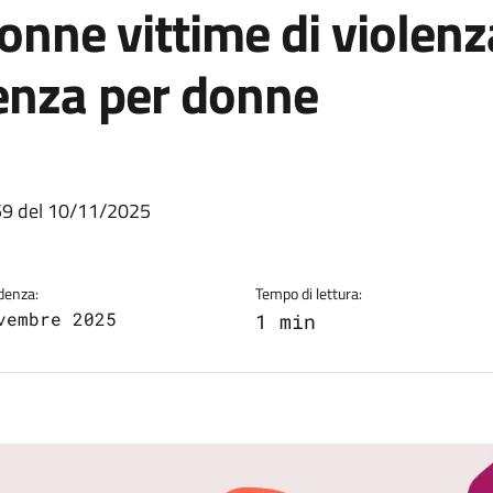
donne vittime di violenz
ienza per donne
a
:59 del 10/11/2025
denza:
Tempo di lettura:
vembre 2025
1 min