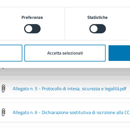
Allegato n. 3 - Formulario progetto tecnico (doc)
.doc
Preferenze
Statistiche
Allegato n. 3 - Formulario progetto tecnico (pdf)
.pdf
Accetta selezionati
Allegato n. 4 - Patto di integrità
.pdf
Allegato n. 5 - Protocollo di intesa, sicurezza e legalità
.pdf
Allegato n. 6 - Dichiarazione sostitutiva di iscrizione alla C