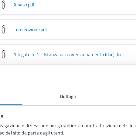
Avviso
.pdf
Convenzione
.pdf
Allegato n. 1 - Istanza di convenzionamento (doc)
.doc
Allegato n. 1 - Istanza di convenzionamento (pdf)
.pdf
Dettagli
Allegato n. 2 - Modello DSAN Requisiti (docx)
.docx
ie
avigazione e di sessione per garantire la corretta fruizione del sito e
Allegato n. 2 - Modello DSAN Requisiti (pdf)
.pdf
so del sito da parte degli utenti.