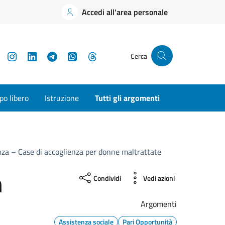
Accedi all'area personale
YouTube
Instagram
LinkedIn
Telegram
WhatsApp
Threads
Cerca
o libero
Istruzione
Tutti gli argomenti
lenza – Case di accoglienza per donne maltrattate
n
Condividi
Vedi azioni
Argomenti
Assistenza sociale
Pari Opportunità