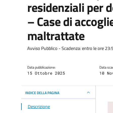
residenziali per 
– Case di accogl
maltrattate
Dettagli della notizi
Avviso Pubblico - Scadenza: entro le ore 23
Data pubblicazione:
Data sca
15 Ottobre 2025
10 No
INDICE DELLA PAGINA
Descrizione