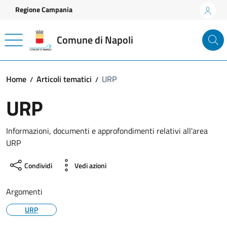
Vai ai contenuti
Vai al footer
Regione Campania
Comune di Napoli
Home
Articoli tematici
URP
URP
Informazioni, documenti e approfondimenti relativi all'area
URP
Condividi
Vedi azioni
Argomenti
URP