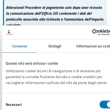
Attenzione! Procedere al pagamento solo dopo aver ricevuto
la comunicazione dall’Ufficio SIS contenente i dati del
protocollo associato alla richiesta e l’ammontare dell’importo
calcolato
.
Per acquisire il rapporto d’incidente richiesto
, è necessario
Consenso
Dettagli
Informazioni sui coo
effettuare un pagamento tramite il servizio
PartenoPay
seguendo le istruzioni ricevute.
Questo sito web utilizza i cookie
Normativa di riferimento
Utilizziamo cookie tecnici di navigazione e di sessione per
garantire la corretta fruizione del sito e cookie analitici per
• Art. 11 del Codice della Strada (D. Lgs. 285/1992)
raccogliere informazioni sull'uso del sito da parte degli utenti.
• Art. 21 Regolamento di esecuzione ed attuazione del Codice
della Strada (D.P.R. 495/1992)
Selezione
Necessari
del
Allegati