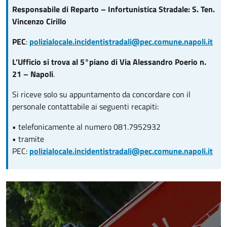
Responsabile di Reparto – Infortunistica Stradale: S. Ten.
Vincenzo Cirillo
PEC
:
polizialocale.incidentistradali@pec.comune.napoli.it
L’Ufficio si trova al 5°piano di Via Alessandro Poerio n.
21 – Napoli
.
Si riceve solo su appuntamento da concordare con il
personale contattabile ai seguenti recapiti:
• telefonicamente al numero 081.7952932
• tramite
PEC:
polizialocale.incidentistradali@pec.comune.napoli.it