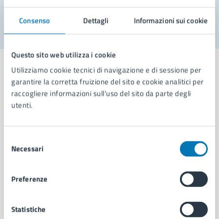
Segnala disservizio
Consenso
Dettagli
Informazioni sui cookie
Questo sito web utilizza i cookie
Utilizziamo cookie tecnici di navigazione e di sessione per
garantire la corretta fruizione del sito e cookie analitici per
raccogliere informazioni sull'uso del sito da parte degli
Comune di Napoli
utenti.
AMMINISTRAZIONE
Selezione
Aree amministrative
Necessari
del
Organi di governo
consenso
Municipalità
Preferenze
Uffici
Enti e fondazioni
Politici
Statistiche
Personale amministrativo