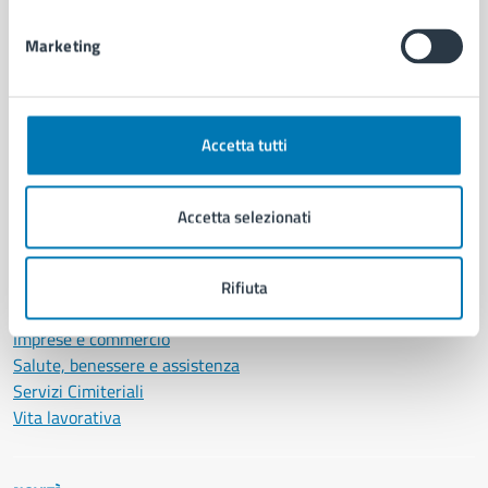
Documenti e dati
Marketing
Intranet, posta aziendale e protocollo
CATEGORIE DI SERVIZIO
Accetta tutti
Ambiente
Anagrafe e stato civile
Autorizzazioni
Accetta selezionati
Cultura e tempo libero
Documenti e certificati
Educazione e formazione
Rifiuta
Giustizia e sicurezza pubblica
Imprese e commercio
Salute, benessere e assistenza
Servizi Cimiteriali
Vita lavorativa