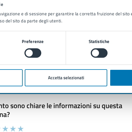
ie
avigazione e di sessione per garantire la corretta fruizione del sito e
so del sito da parte degli utenti.
Preferenze
Statistiche
Accetta selezionati
to sono chiare le informazioni su questa
na?
 chiarezza delle informazioni (da 1 a 5 stelle)
ona il numero di stelle per valutare la chiarezza delle inform