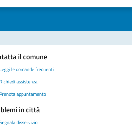
1 stelle su 5
uta 2 stelle su 5
Valuta 3 stelle su 5
Valuta 4 stelle su 5
Valuta 5 stelle su 5
tatta il comune
Leggi le domande frequenti
Richiedi assistenza
Prenota appuntamento
blemi in città
Segnala disservizio