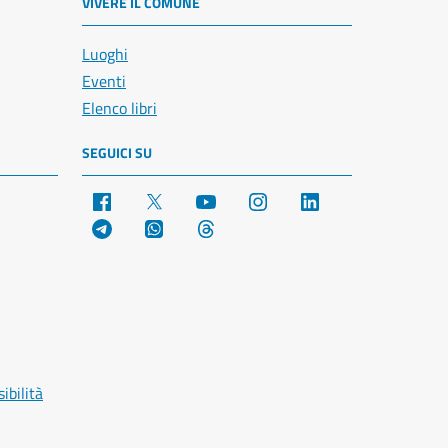
VIVERE IL COMUNE
Luoghi
Eventi
Elenco libri
SEGUICI SU
Facebook
X
YouTube
Instagram
LinkedIn
Telegram
WhatsApp
Threads
ibilità