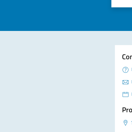
Valuta 
Val
Con
Pro