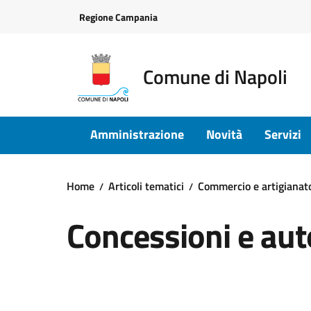
Vai ai contenuti
Vai al footer
Regione Campania
Comune di Napoli
Amministrazione
Novità
Servizi
Home
Articoli tematici
Commercio e artigianat
Concessioni e aut