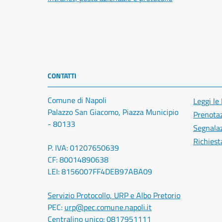
CONTATTI
Comune di Napoli
Leggi le
Palazzo San Giacomo, Piazza Municipio
Prenota
- 80133
Segnalaz
Richiest
P. IVA: 01207650639
CF: 80014890638
LEI: 8156007FF4DEB97ABA09
Servizio Protocollo, URP e Albo Pretorio
PEC:
urp@pec.comune.napoli.it
Centralino unico:
0817951111