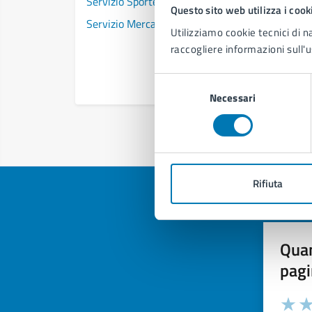
Servizio Sportello Unico Attività Produttive
Questo sito web utilizza i cook
Servizio Mercati
Utilizziamo cookie tecnici di n
raccogliere informazioni sull'u
Selezione
Necessari
del
consenso
Rifiuta
Quan
pagi
Valuta la
Selezi