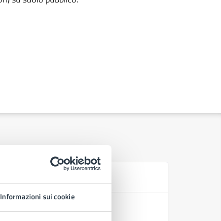
Se
Informazioni sui cookie
Avviare, v