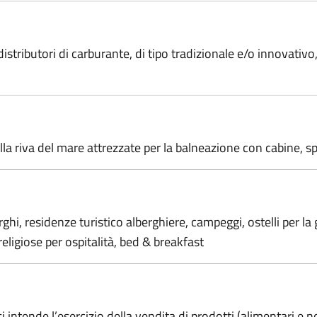
 distributori di carburante, di tipo tradizionale e/o innovativ
la riva del mare attrezzate per la balneazione con cabine, spog
hi, residenze turistico alberghiere, campeggi, ostelli per la 
eligiose per ospitalità, bed & breakfast
i intende l’esercizio della vendita di prodotti (alimentari e 