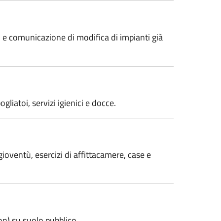
o, e comunicazione di modifica di impianti già
liatoi, servizi igienici e docce.
gioventù, esercizi di affittacamere, case e
non) su suolo pubblico.