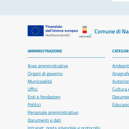
Comune di Na
AMMINISTRAZIONE
CATEGORI
Aree amministrative
Ambient
Organi di governo
Anagrafe
Municipalità
Autorizz
Uffici
Cultura 
Enti e fondazioni
Document
Politici
Educazi
Personale amministrativo
Documenti e dati
Intranet, posta aziendale e protocollo