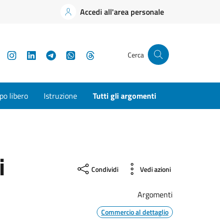
Accedi all'area personale
YouTube
Instagram
LinkedIn
Telegram
WhatsApp
Threads
Cerca
o libero
Istruzione
Tutti gli argomenti
i
Condividi
Vedi azioni
Argomenti
Commercio al dettaglio