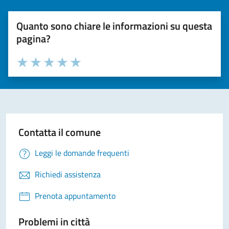
Quanto sono chiare le informazioni su questa
pagina?
Valuta la chiarezza delle informazioni (da 1 a 5 stelle)
Seleziona il numero di stelle per valutare la chiarezza delle i
Valuta 1 stelle su 5
Valuta 2 stelle su 5
Valuta 3 stelle su 5
Valuta 4 stelle su 5
Valuta 5 stelle su 5
Contatta il comune
Leggi le domande frequenti
Richiedi assistenza
Prenota appuntamento
Problemi in città