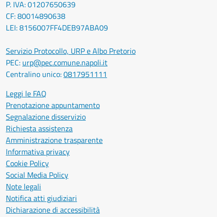
P. IVA: 01207650639
CF: 80014890638
LEI: 8156007FF4DEB97ABA09
Servizio Protocollo, URP e Albo Pretorio
PEC:
urp@pec.comune.napoli.it
Centralino unico:
0817951111
Leggi le FAQ
Prenotazione appuntamento
Segnalazione disservizio
Richiesta assistenza
Amministrazione trasparente
Informativa privacy
Cookie Policy
Social Media Policy
Note legali
Notifica atti giudiziari
Dichiarazione di accessibilità