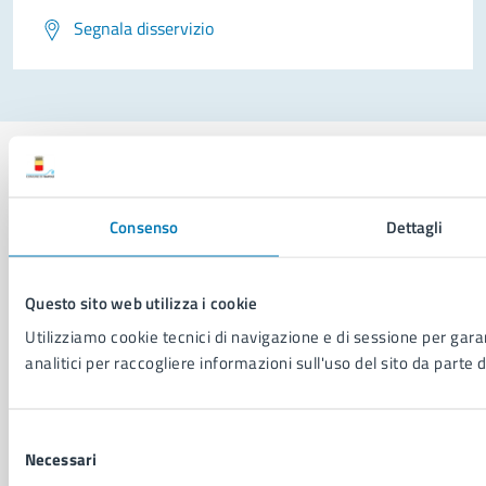
Segnala disservizio
Consenso
Dettagli
Comune di Napoli
Questo sito web utilizza i cookie
AMMINISTRAZIONE
Utilizziamo cookie tecnici di navigazione e di sessione per garan
Aree amministrative
analitici per raccogliere informazioni sull'uso del sito da parte d
Organi di governo
Municipalità
Uffici
Selezione
Enti e fondazioni
Necessari
del
Politici