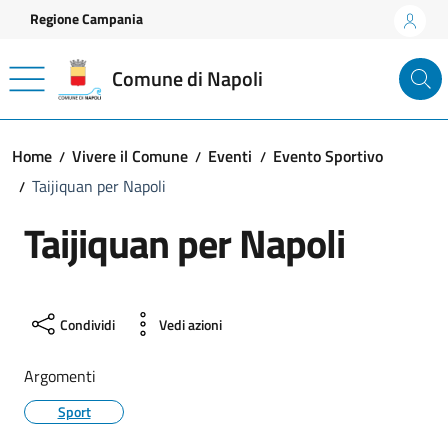
Vai ai contenuti
Vai al footer
Regione Campania
Comune di Napoli
Home
Vivere il Comune
Eventi
Evento Sportivo
Taijiquan per Napoli
Taijiquan per Napoli
Condividi
Vedi azioni
Argomenti
Sport