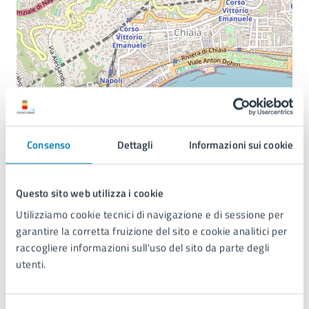
©
OpenStreetMap
contributors.
Consenso
Dettagli
Informazioni sui cookie
Date e orari
Questo sito web utilizza i cookie
Utilizziamo cookie tecnici di navigazione e di sessione per
07
garantire la corretta fruizione del sito e cookie analitici per
raccogliere informazioni sull'uso del sito da parte degli
09:00 - Inizio evento
utenti.
GIU
07