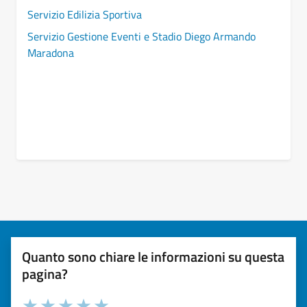
Servizio Edilizia Sportiva
Servizio Gestione Eventi e Stadio Diego Armando
Maradona
Quanto sono chiare le informazioni su questa
pagina?
Valuta la chiarezza delle informazioni (da 1 a 5 stelle)
Seleziona il numero di stelle per valutare la chiarezza delle i