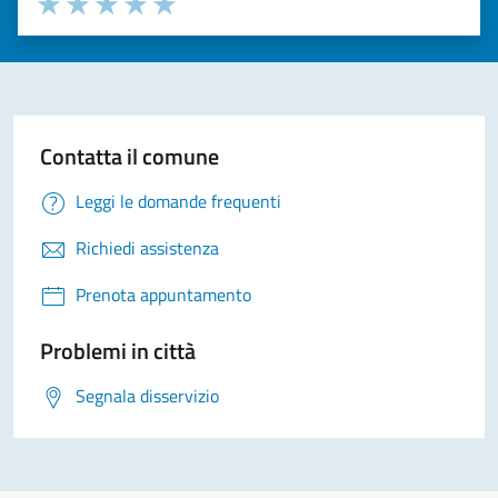
Seleziona il numero di stelle per valutare la chiarezza delle i
Valuta 1 stelle su 5
Valuta 2 stelle su 5
Valuta 3 stelle su 5
Valuta 4 stelle su 5
Valuta 5 stelle su 5
Contatta il comune
Leggi le domande frequenti
Richiedi assistenza
Prenota appuntamento
Problemi in città
Segnala disservizio