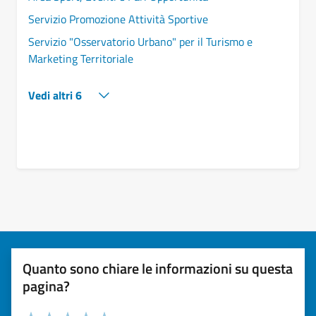
Servizio Promozione Attività Sportive
Servizio "Osservatorio Urbano" per il Turismo e
Marketing Territoriale
Vedi altri 6
Quanto sono chiare le informazioni su questa
pagina?
Valuta la chiarezza delle informazioni (da 1 a 5 stelle)