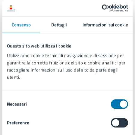
The Magical Music of Harry Potter - 28 giugno
The Lord of the Rings - 29 giugno
The Music Of Hans Zimmer - 29 giugno
Consenso
Dettagli
Informazioni sui cookie
• LUGLIO
Arena Flegrea
Questo sito web utilizza i cookie
Thirty Seconds to Mars - 6 luglio
Utilizziamo cookie tecnici di navigazione e di sessione per
Eduardo De Crescenzo - 9 luglio
garantire la corretta fruizione del sito e cookie analitici per
Natale Galletta - 11 luglio
raccogliere informazioni sull'uso del sito da parte degli
Fabio Concato - 22 luglio
utenti.
Afterhours - 23 luglio
Ippodromo di Agnano
Selezione
Geolier - 25/26 luglio
Necessari
del
consenso
A chi è rivolto
Preferenze