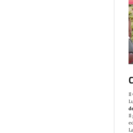
C
Il
L
d
I
e
L