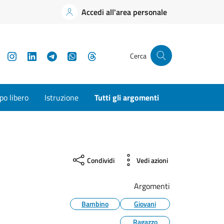
Accedi all'area personale
YouTube
Instagram
LinkedIn
Telegram
WhatsApp
Threads
Cerca
o libero
Istruzione
Tutti gli argomenti
Condividi
Vedi azioni
Argomenti
Bambino
Giovani
Ragazzo