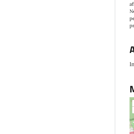
af
Ne
pe
pr
A
I