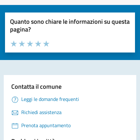
Quanto sono chiare le informazioni su questa
pagina?
Valuta la chiarezza delle informazioni (da 1 a 5 stelle)
Seleziona il numero di stelle per valutare la chiarezza delle i
Valuta 1 stelle su 5
Valuta 2 stelle su 5
Valuta 3 stelle su 5
Valuta 4 stelle su 5
Valuta 5 stelle su 5
Contatta il comune
Leggi le domande frequenti
Richiedi assistenza
Prenota appuntamento