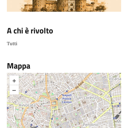
A chi è rivolto
Tutti
Mappa
+
–