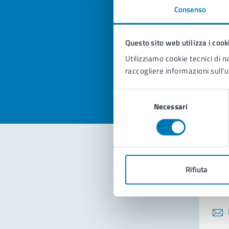
Consenso
Quan
pagi
Questo sito web utilizza i cook
Utilizziamo cookie tecnici di n
Valuta la
Selezi
raccogliere informazioni sull'u
Valuta 
Val
Selezione
Necessari
del
consenso
Con
Rifiuta