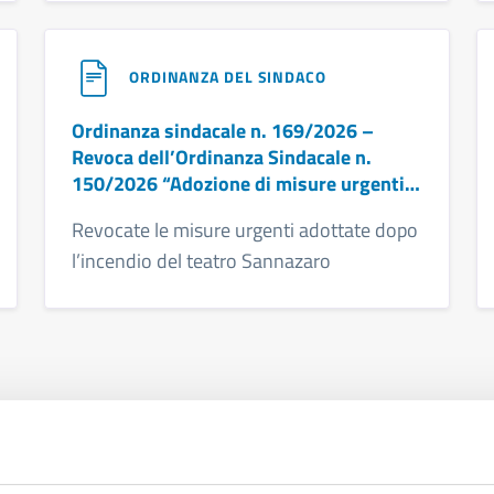
ORDINANZA DEL SINDACO
Ordinanza sindacale n. 169/2026 –
Revoca dell’Ordinanza Sindacale n.
150/2026 “Adozione di misure urgenti a
tutela della salute e dell’incolumità
Revocate le misure urgenti adottate dopo
pubblica – incendio Teatro Sannazaro
l’incendio del teatro Sannazaro
via Chiaia”