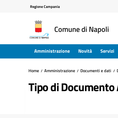
Vai ai contenuti
Vai al footer
Regione Campania
Comune di Napoli
Amministrazione
Novità
Servizi
Home
Amministrazione
Documenti e dati
Tipo di Documento 