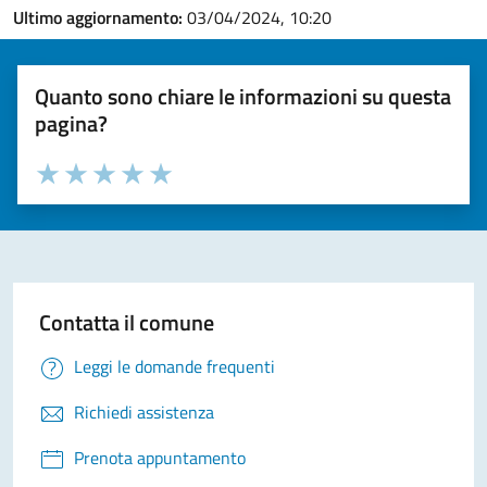
Ultimo aggiornamento:
03/04/2024, 10:20
Quanto sono chiare le informazioni su questa
pagina?
Valuta la chiarezza delle informazioni (da 1 a 5 stelle)
Seleziona il numero di stelle per valutare la chiarezza delle i
Valuta 1 stelle su 5
Valuta 2 stelle su 5
Valuta 3 stelle su 5
Valuta 4 stelle su 5
Valuta 5 stelle su 5
Contatta il comune
Leggi le domande frequenti
Richiedi assistenza
Prenota appuntamento