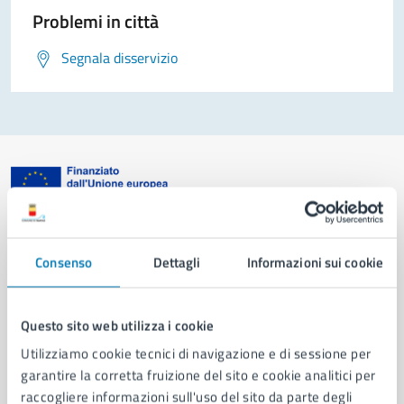
Problemi in città
Segnala disservizio
Comune di Napoli
Consenso
Dettagli
Informazioni sui cookie
AMMINISTRAZIONE
Aree amministrative
Questo sito web utilizza i cookie
Organi di governo
Utilizziamo cookie tecnici di navigazione e di sessione per
Municipalità
garantire la corretta fruizione del sito e cookie analitici per
Uffici
raccogliere informazioni sull'uso del sito da parte degli
Enti e fondazioni