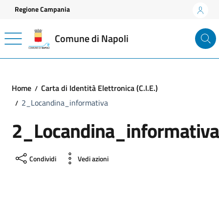
Vai ai contenuti
Vai al footer
Regione Campania
Comune di Napoli
Home
Carta di Identità Elettronica (C.I.E.)
2_Locandina_informativa
2_Locandina_informativa
Condividi
Vedi azioni