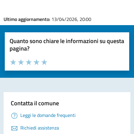
Ultimo aggiornamento:
13/04/2026, 20:00
Quanto sono chiare le informazioni su questa
pagina?
Valuta la chiarezza delle informazioni (da 1 a 5 stelle)
Seleziona il numero di stelle per valutare la chiarezza delle i
Valuta 1 stelle su 5
Valuta 2 stelle su 5
Valuta 3 stelle su 5
Valuta 4 stelle su 5
Valuta 5 stelle su 5
Contatta il comune
Leggi le domande frequenti
Richiedi assistenza