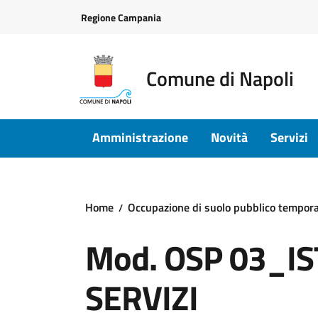
Vai ai contenuti
Vai al footer
Regione Campania
Comune di Napoli
Amministrazione
Novità
Servizi
Home
Occupazione di suolo pubblico tempor
Mod. OSP 03_IS
SERVIZI