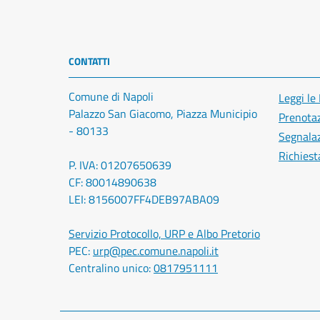
CONTATTI
Comune di Napoli
Leggi le
Palazzo San Giacomo, Piazza Municipio
Prenota
- 80133
Segnalaz
Richiest
P. IVA: 01207650639
CF: 80014890638
LEI: 8156007FF4DEB97ABA09
Servizio Protocollo, URP e Albo Pretorio
PEC:
urp@pec.comune.napoli.it
Centralino unico:
0817951111