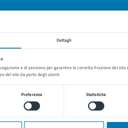
tatta il comune
Dettagli
Leggi le domande frequenti
ie
Richiedi assistenza
avigazione e di sessione per garantire la corretta fruizione del sito e
Prenota appuntamento
so del sito da parte degli utenti.
blemi in città
Preferenze
Statistiche
Segnala disservizio