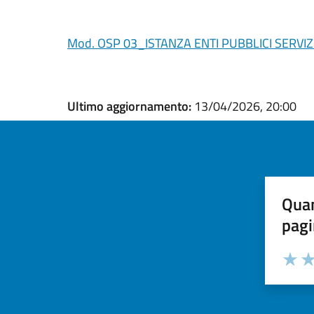
Mod. OSP 03_ISTANZA ENTI PUBBLICI SERVIZ
Ultimo aggiornamento:
13/04/2026, 20:00
Quan
pagi
Valuta la
Selezi
Valuta 
Val