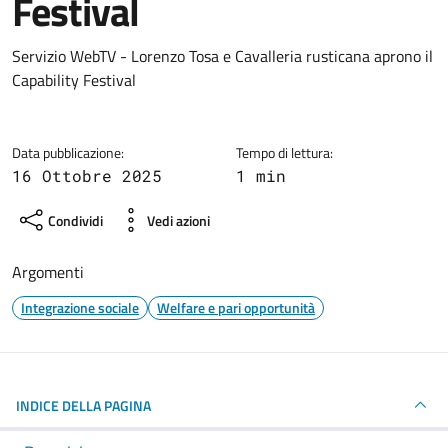
Festival
Dettagli della notizia
Servizio WebTV - Lorenzo Tosa e Cavalleria rusticana aprono il
Capability Festival
Data pubblicazione:
Tempo di lettura:
16 Ottobre 2025
1 min
Condividi
Vedi azioni
Argomenti
Integrazione sociale
Welfare e pari opportunità
INDICE DELLA PAGINA