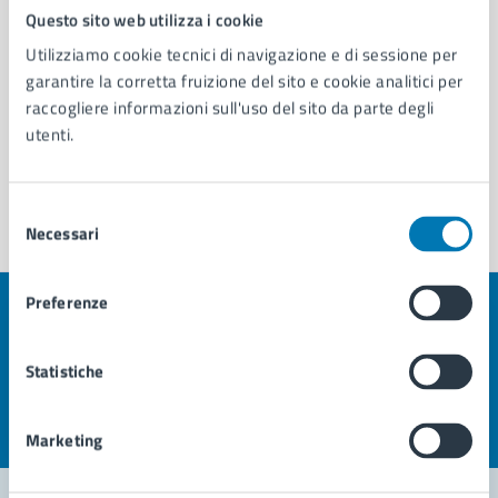
Questo sito web utilizza i cookie
Utilizziamo cookie tecnici di navigazione e di sessione per
garantire la corretta fruizione del sito e cookie analitici per
raccogliere informazioni sull'uso del sito da parte degli
utenti.
Selezione
Necessari
del
consenso
Preferenze
Quanto sono chiare le informazioni su questa
pagina?
Statistiche
Valuta la chiarezza delle informazioni (da 1 a 5 stelle)
Seleziona il numero di stelle per valutare la chiarezza delle i
Valuta 1 stelle su 5
Valuta 2 stelle su 5
Valuta 3 stelle su 5
Valuta 4 stelle su 5
Valuta 5 stelle su 5
Marketing