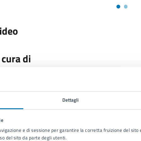
ideo
 cura di
Servizio Stampa e Web TV
Piazza Municipio 22, 80133
Dettagli
ie
avigazione e di sessione per garantire la corretta fruizione del sito e
so del sito da parte degli utenti.