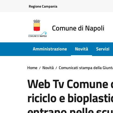
Vai ai contenuti
Vai al footer
Regione Campania
Comune di Napoli
Amministrazione
Novità
Servizi
Home
Novità
Comunicati stampa della Giun
Web Tv Comune di
riciclo e bioplast
entrano nelle sc