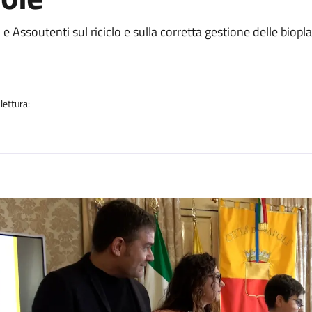
a
e Assoutenti sul riciclo e sulla corretta gestione delle biopl
lettura:
n