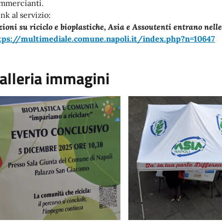
mmercianti.
link al servizio:
zioni su riciclo e bioplastiche, Asia e Assoutenti entrano nelle
tps://multimediale.comune.napoli.it/index.php?n=10647
alleria immagini