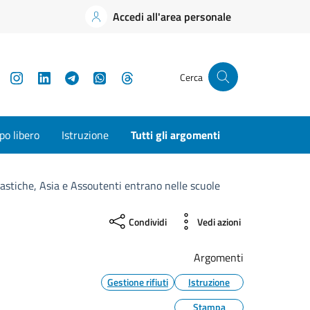
Accedi all'area personale
YouTube
Instagram
LinkedIn
Telegram
WhatsApp
Threads
Cerca
o libero
Istruzione
Tutti gli argomenti
lastiche, Asia e Assoutenti entrano nelle scuole
Condividi
Vedi azioni
Argomenti
Gestione rifiuti
Istruzione
Stampa