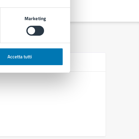
Marketing
Accetta tutti
Se
Richiesta 
Iscrizione 
Iscrizione
Iscrizione