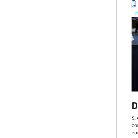
D
Si
co
co