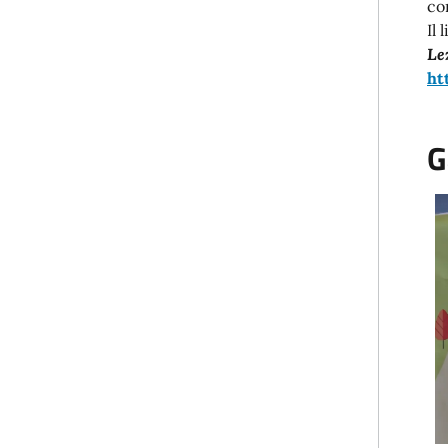
co
Il 
Le
ht
G