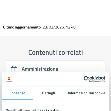
Ultimo aggiornamento:
23/03/2026, 12:48
Contenuti correlati
Amministrazione
Area Turismo e Promozione della Città
Servizio "Osservatorio Urbano" per il Turismo e
Consenso
Dettagli
Informazioni sui cookie
Marketing Territoriale
Servizio Patrimonio Culturale e Edilizia
Questo sito web utilizza i cookie
Monumentale