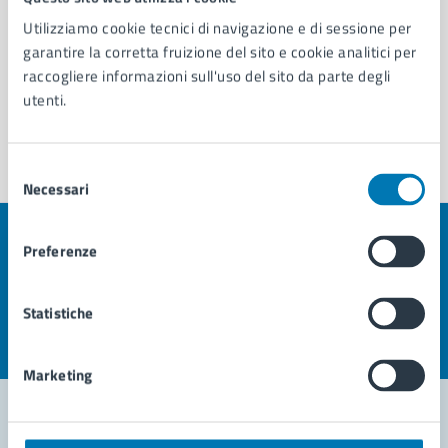
Utilizziamo cookie tecnici di navigazione e di sessione per
Servizio Cultura
garantire la corretta fruizione del sito e cookie analitici per
raccogliere informazioni sull'uso del sito da parte degli
Vedi altri 1
utenti.
Selezione
Necessari
del
consenso
Preferenze
Quanto sono chiare le informazioni su questa
pagina?
Statistiche
Valuta la chiarezza delle informazioni (da 1 a 5 stelle)
Seleziona il numero di stelle per valutare la chiarezza delle i
Valuta 1 stelle su 5
Valuta 2 stelle su 5
Valuta 3 stelle su 5
Valuta 4 stelle su 5
Valuta 5 stelle su 5
Marketing