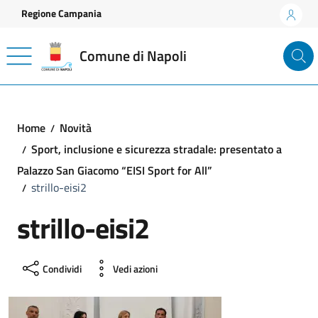
Vai ai contenuti
Vai al footer
Regione Campania
Comune di Napoli
Home
Novità
Sport, inclusione e sicurezza stradale: presentato a
Palazzo San Giacomo “EISI Sport for All”
strillo-eisi2
strillo-eisi2
Condividi
Vedi azioni