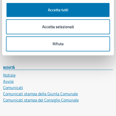
Autorizzazioni
Cultura e tempo libero
Accetta tutti
Documenti e certificati
Educazione e formazione
Giustizia e sicurezza pubblica
Accetta selezionati
Imprese e commercio
Salute, benessere e assistenza
Servizi Cimiteriali
Rifiuta
Vita lavorativa
NOVITÀ
Notizie
Avvisi
Comunicati
Comunicati stampa della Giunta Comunale
Comunicati stampa del Consiglio Comunale