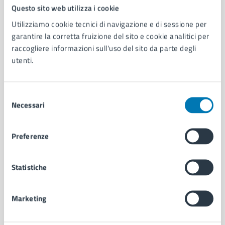
Comune di Napoli
Questo sito web utilizza i cookie
Utilizziamo cookie tecnici di navigazione e di sessione per
garantire la corretta fruizione del sito e cookie analitici per
AMMINISTRAZIONE
raccogliere informazioni sull'uso del sito da parte degli
Aree amministrative
utenti.
Organi di governo
Municipalità
Uffici
Selezione
Enti e fondazioni
Necessari
del
Politici
consenso
Personale amministrativo
Preferenze
Documenti e dati
Intranet, posta aziendale e protocollo
Statistiche
CATEGORIE DI SERVIZIO
Marketing
Ambiente
Anagrafe e stato civile