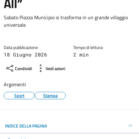
All”
Dettagli della notizia
Sabato Piazza Municipio si trasforma in un grande villaggio
universale
Data pubblicazione:
Tempo di lettura:
18 Giugno 2026
2 min
Condividi
Vedi azioni
Argomenti
Sport
Stampa
INDICE DELLA PAGINA