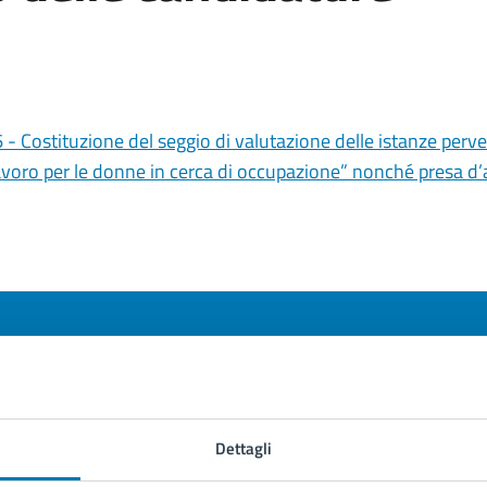
- Costituzione del seggio di valutazione delle istanze perven
 lavoro per le donne in cerca di occupazione” nonché presa d
to sono chiare le informazioni su questa
na?
Dettagli