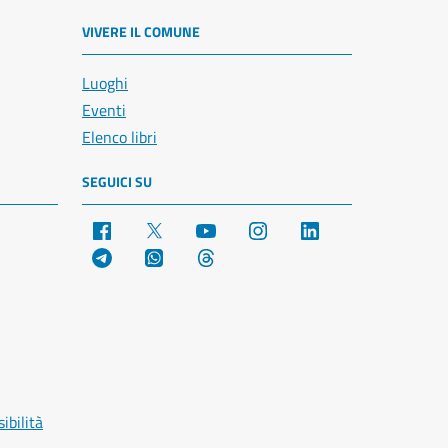
VIVERE IL COMUNE
Luoghi
Eventi
Elenco libri
SEGUICI SU
Facebook
X
YouTube
Instagram
LinkedIn
Telegram
WhatsApp
Threads
ibilità