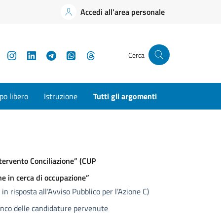
Accedi all'area personale
YouTube
Instagram
LinkedIn
Telegram
WhatsApp
Threads
Cerca
o libero
Istruzione
Tutti gli argomenti
ervento Conciliazione” (CUP
ne in cerca di occupazione”
n risposta all’Avviso Pubblico per l’Azione C)
lenco delle candidature pervenute