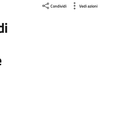
Condividi
Vedi azioni
di
e