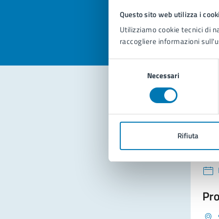
Valuta la
Selezi
Questo sito web utilizza i cook
Valuta 
Val
Utilizziamo cookie tecnici di n
raccogliere informazioni sull'u
Selezione
Necessari
del
consenso
Con
Rifiuta
Pro