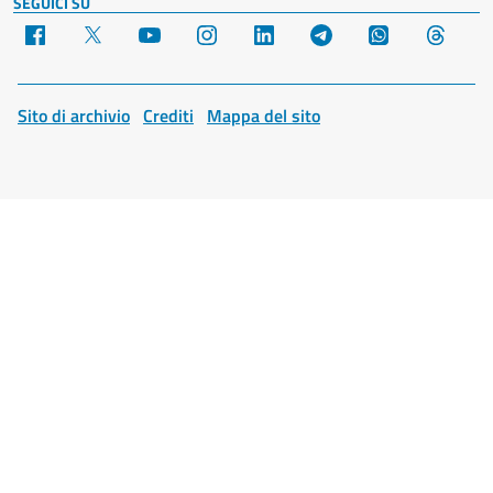
SEGUICI SU
Facebook
X
YouTube
Instagram
LinkedIn
Telegram
WhatsApp
Threa
Sito di archivio
Crediti
Mappa del sito