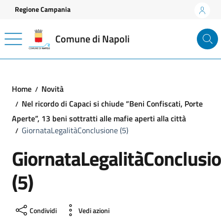
Vai ai contenuti
Vai al footer
Regione Campania
Comune di Napoli
Home
Novità
Nel ricordo di Capaci si chiude “Beni Confiscati, Porte
Aperte”, 13 beni sottratti alle mafie aperti alla città
GiornataLegalitàConclusione (5)
GiornataLegalitàConclusi
(5)
Condividi
Vedi azioni