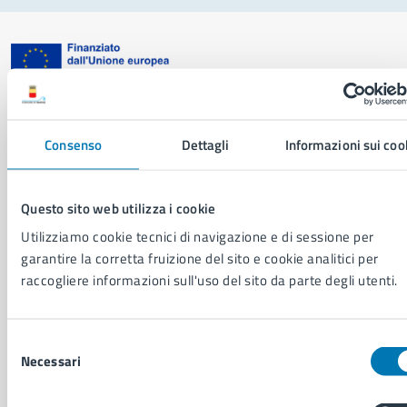
Comune di Napoli
Consenso
Dettagli
Informazioni sui coo
AMMINISTRAZIONE
Aree amministrative
Questo sito web utilizza i cookie
Organi di governo
Utilizziamo cookie tecnici di navigazione e di sessione per
Municipalità
garantire la corretta fruizione del sito e cookie analitici per
Uffici
raccogliere informazioni sull'uso del sito da parte degli utenti.
Enti e fondazioni
Politici
Personale amministrativo
Selezione
Documenti e dati
Necessari
del
Intranet, posta aziendale e protocollo
consenso