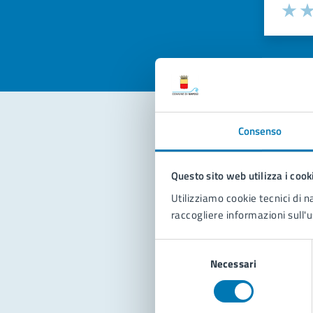
Valuta la
Selezi
Valuta 
Val
Consenso
Con
Questo sito web utilizza i cook
Utilizziamo cookie tecnici di n
raccogliere informazioni sull'u
Selezione
Necessari
del
Pro
consenso