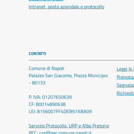
Intranet, posta aziendale e protocollo
CONTATTI
Comune di Napoli
Leggi le
Palazzo San Giacomo, Piazza Municipio
Prenota
- 80133
Segnalaz
Richiest
P. IVA: 01207650639
CF: 80014890638
LEI: 8156007FF4DEB97ABA09
Servizio Protocollo, URP e Albo Pretorio
PEC:
urp@pec.comune.napoli.it