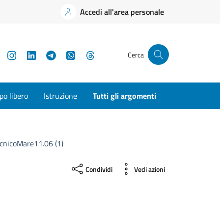
Accedi all'area personale
YouTube
Instagram
LinkedIn
Telegram
WhatsApp
Threads
Cerca
o libero
Istruzione
Tutti gli argomenti
cnicoMare11.06 (1)
Condividi
Vedi azioni