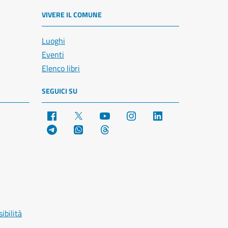
VIVERE IL COMUNE
Luoghi
Eventi
Elenco libri
SEGUICI SU
Facebook
X
YouTube
Instagram
LinkedIn
Telegram
WhatsApp
Threads
ibilità