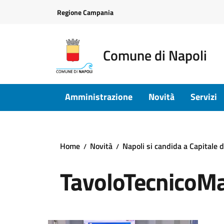
Vai ai contenuti
Vai al footer
Regione Campania
Comune di Napoli
Amministrazione
Novità
Servizi
Home
Novità
Napoli si candida a Capitale 
TavoloTecnicoMa