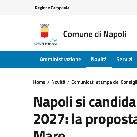
Vai ai contenuti
Vai al footer
Regione Campania
Comune di Napoli
Amministrazione
Novità
Servizi
Home
Novità
Comunicati stampa del Consig
Napoli si candida
2027: la proposta
Mare