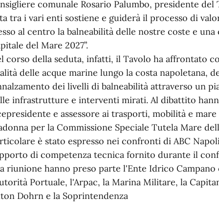
nsigliere comunale Rosario Palumbo, presidente del T
ta tra i vari enti sostiene e guiderà il processo di va
sso al centro la balneabilità delle nostre coste e un
pitale del Mare 2027”.
l corso della seduta, infatti, il Tavolo ha affrontato co
alità delle acque marine lungo la costa napoletana, 
innalzamento dei livelli di balneabilità attraverso un 
lle infrastrutture e interventi mirati. Al dibattito han
cepresidente e assessore ai trasporti, mobilità e mar
donna per la Commissione Speciale Tutela Mare del
rticolare è stato espresso nei confronti di ABC Napoli pe
pporto di competenza tecnica fornito durante il conf
la riunione hanno preso parte l'Ente Idrico Campano 
Autorità Portuale, l'Arpac, la Marina Militare, la Capit
ton Dohrn e la Soprintendenza