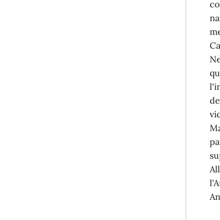
co
na
me
Ca
Ne
qu
l'
de
vi
Ma
pa
su
Al
l'
An