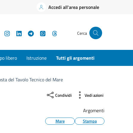
Accedi all'area personale
YouTube
Instagram
LinkedIn
Telegram
WhatsApp
Threads
Cerca
o libero
Istruzione
Tutti gli argomenti
osta del Tavolo Tecnico del Mare
Condividi
Vedi azioni
Argomenti
Mare
Stampa