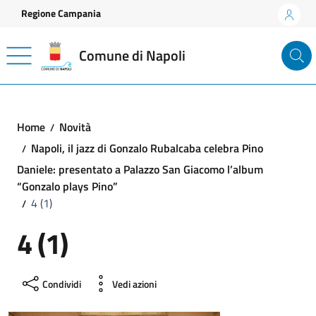
Vai ai contenuti
Vai al footer
Regione Campania
Comune di Napoli
Home
Novità
Napoli, il jazz di Gonzalo Rubalcaba celebra Pino
Daniele: presentato a Palazzo San Giacomo l’album
“Gonzalo plays Pino”
4 (1)
4 (1)
Condividi
Vedi azioni