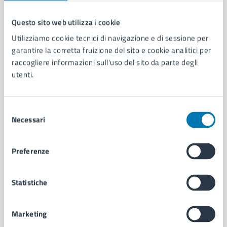
Questo sito web utilizza i cookie
Comune di Napoli
Utilizziamo cookie tecnici di navigazione e di sessione per
garantire la corretta fruizione del sito e cookie analitici per
raccogliere informazioni sull'uso del sito da parte degli
AMMINISTRAZIONE
utenti.
Aree amministrative
Organi di governo
Municipalità
Selezione
Necessari
Uffici
del
Enti e fondazioni
consenso
Politici
Preferenze
Personale amministrativo
Documenti e dati
Intranet, posta aziendale e protocollo
Statistiche
Marketing
CATEGORIE DI SERVIZIO