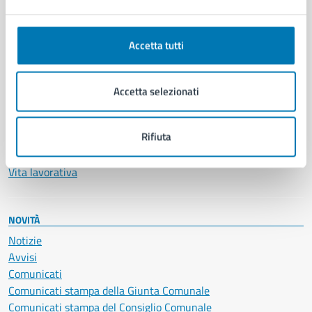
Ambiente
Anagrafe e stato civile
Autorizzazioni
Accetta tutti
Cultura e tempo libero
Documenti e certificati
Educazione e formazione
Accetta selezionati
Giustizia e sicurezza pubblica
Imprese e commercio
Rifiuta
Salute, benessere e assistenza
Servizi Cimiteriali
Vita lavorativa
NOVITÀ
Notizie
Avvisi
Comunicati
Comunicati stampa della Giunta Comunale
Comunicati stampa del Consiglio Comunale