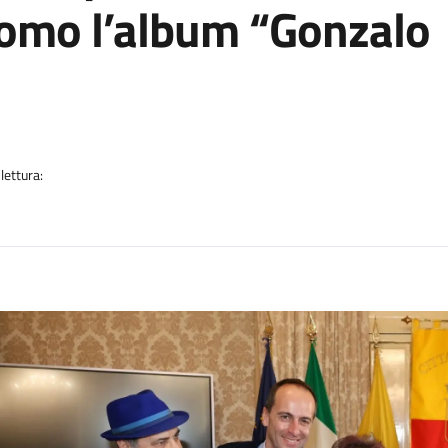
como l’album “Gonzalo
a
lettura:
n