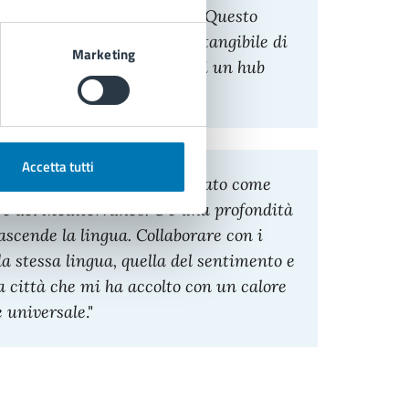
 le eccellenze internazionali. Questo
i napoletani, è il risultato tangibile di
Marketing
l territorio, rendendo Napoli un hub
Accetta tutti
rmi alla musica di Pino è stato come
re del Mediterraneo. C'è una profondità
scende la lingua. Collaborare con i
a stessa lingua, quella del sentimento e
a città che mi ha accolto con un calore
e universale
."