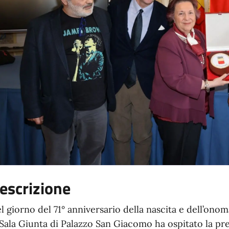
escrizione
l giorno del 71° anniversario della nascita e dell’onom
 Sala Giunta di Palazzo San Giacomo ha ospitato la pre