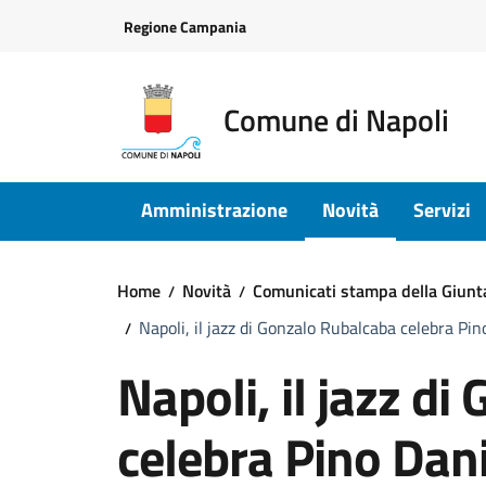
Vai ai contenuti
Vai al footer
Regione Campania
Comune di Napoli
Amministrazione
Novità
Servizi
Home
Novità
Comunicati stampa della Giun
Napoli, il jazz di Gonzalo Rubalcaba celebra Pi
Napoli, il jazz d
celebra Pino Dani