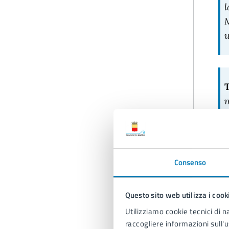
l
M
u
T
m
P
a
Q
n
Consenso
Questo sito web utilizza i cook
F
Utilizziamo cookie tecnici di n
m
raccogliere informazioni sull'u