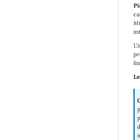
Pi
ca
Mu
in
L'
pr
li
Le
G
p
p
d
n