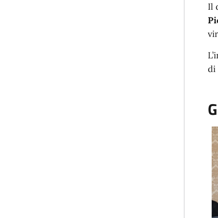
Il
Pi
vi
L’
di
G