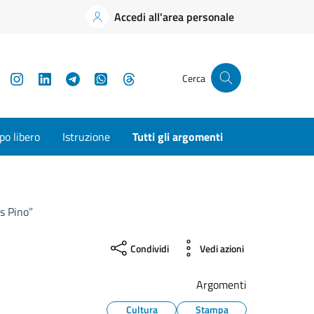
Accedi all'area personale
YouTube
Instagram
LinkedIn
Telegram
WhatsApp
Threads
Cerca
o libero
Istruzione
Tutti gli argomenti
s Pino”
Condividi
Vedi azioni
Argomenti
Cultura
Stampa