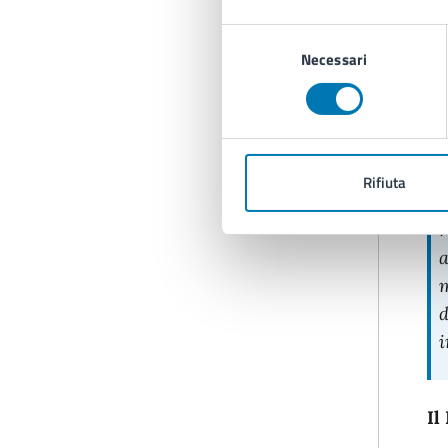
o
Selezione
a
Necessari
del
u
consenso
a
Rifiuta
G
r
a
m
d
i
Il