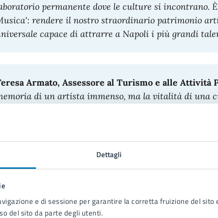
aboratorio permanente dove le culture si incontrano. È q
usica': rendere il nostro straordinario patrimonio art
niversale capace di attrarre a Napoli i più grandi tal
eresa Armato, Assessore al Turismo e alle Attività 
emoria di un artista immenso, ma la vitalità di una c
ino Daniele è il nostro ambasciatore nel mondo e ved
l suo repertorio conferma che Napoli è, a tutti gli effe
uesto disco non è solo un omaggio, è un volano per il n
ostro patrimonio sa dialogare con i linguaggi più mode
Dettagli
ie
erdinando Tozzi, Delegato del Sindaco per l’industr
avigazione e di sessione per garantire la corretta fruizione del sito e
ettiamo un altro tassello fondamentale nel progetto Na
so del sito da parte degli utenti.