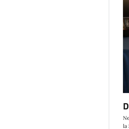
D
Ne
la