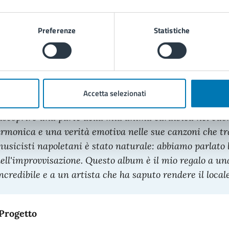
biettivo è creare ponti produttivi tra i talenti locali e
lbum, realizzato con un collettivo di straordinari jazzist
Preferenze
Statistiche
na visione che mette a sistema l'industria creativa de
ttrattivo per le produzioni di altissimo livello.
"
Accetta selezionati
onzalo Rubalcaba, Pianista e compositore:
"
Avvicina
iscoprire una parte della mia anima caraibica nel cuo
rmonica e una verità emotiva nelle sue canzoni che tra
usicisti napoletani è stato naturale: abbiamo parlato l
ell'improvvisazione. Questo album è il mio regalo a un
ncredibile e a un artista che ha saputo rendere il local
 Progetto