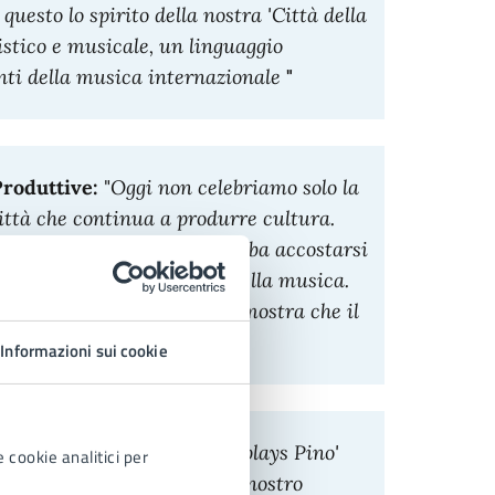
uesto lo spirito della nostra 'Città della
istico e musicale, un linguaggio
enti della musica internazionale
"
Produttive:
"
Oggi non celebriamo solo la
ittà che continua a produrre cultura.
ere un gigante come Rubalcaba accostarsi
tti, una capitale mondiale della musica.
ostro turismo culturale: dimostra che il
rni e cosmopoliti
."
Informazioni sui cookie
ia musicale:
"
Con 'Gonzalo plays Pino'
 cookie analitici per
poli Città della Musica. Il nostro