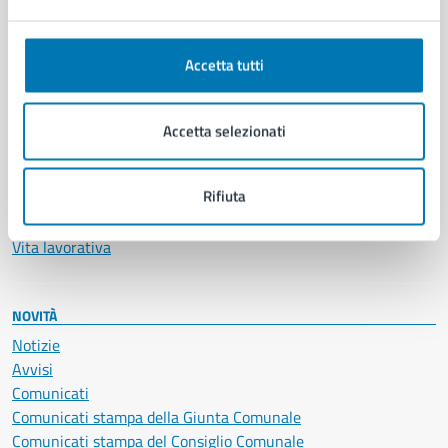
Ambiente
Anagrafe e stato civile
Autorizzazioni
Accetta tutti
Cultura e tempo libero
Documenti e certificati
Educazione e formazione
Accetta selezionati
Giustizia e sicurezza pubblica
Imprese e commercio
Rifiuta
Salute, benessere e assistenza
Servizi Cimiteriali
Vita lavorativa
NOVITÀ
Notizie
Avvisi
Comunicati
Comunicati stampa della Giunta Comunale
Comunicati stampa del Consiglio Comunale