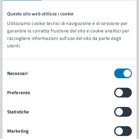
Questo sito web utilizza i cookie
Comune di Napoli
Utilizziamo cookie tecnici di navigazione e di sessione per
garantire la corretta fruizione del sito e cookie analitici per
raccogliere informazioni sull'uso del sito da parte degli
AMMINISTRAZIONE
utenti.
Aree amministrative
Organi di governo
Municipalità
Selezione
Necessari
Uffici
del
Enti e fondazioni
consenso
Politici
Preferenze
Personale amministrativo
Documenti e dati
Intranet, posta aziendale e protocollo
Statistiche
Marketing
CATEGORIE DI SERVIZIO