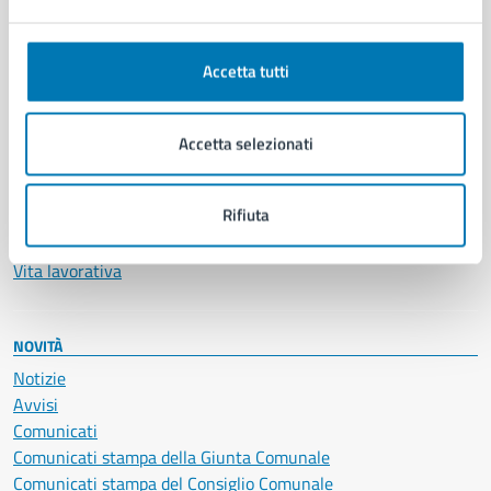
Ambiente
Anagrafe e stato civile
Autorizzazioni
Accetta tutti
Cultura e tempo libero
Documenti e certificati
Educazione e formazione
Accetta selezionati
Giustizia e sicurezza pubblica
Imprese e commercio
Rifiuta
Salute, benessere e assistenza
Servizi Cimiteriali
Vita lavorativa
NOVITÀ
Notizie
Avvisi
Comunicati
Comunicati stampa della Giunta Comunale
Comunicati stampa del Consiglio Comunale