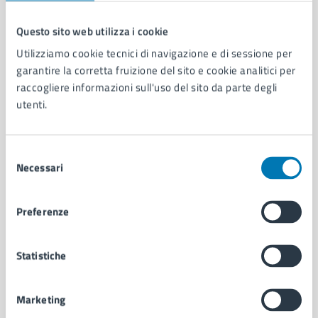
Questo sito web utilizza i cookie
Comune di Napoli
Utilizziamo cookie tecnici di navigazione e di sessione per
garantire la corretta fruizione del sito e cookie analitici per
raccogliere informazioni sull'uso del sito da parte degli
AMMINISTRAZIONE
utenti.
Aree amministrative
Organi di governo
Municipalità
Selezione
Necessari
Uffici
del
Enti e fondazioni
consenso
Politici
Preferenze
Personale amministrativo
Documenti e dati
Intranet, posta aziendale e protocollo
Statistiche
Marketing
CATEGORIE DI SERVIZIO