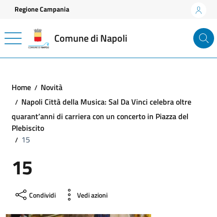
Vai ai contenuti
Vai al footer
Regione Campania
Comune di Napoli
Home
Novità
Napoli Città della Musica: Sal Da Vinci celebra oltre
quarant’anni di carriera con un concerto in Piazza del
Plebiscito
15
15
Condividi
Vedi azioni