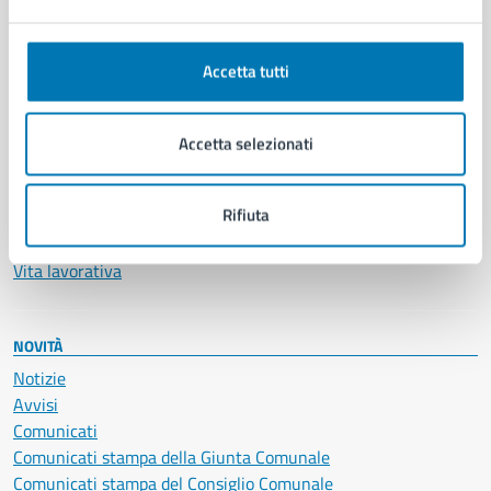
Ambiente
Anagrafe e stato civile
Autorizzazioni
Accetta tutti
Cultura e tempo libero
Documenti e certificati
Educazione e formazione
Accetta selezionati
Giustizia e sicurezza pubblica
Imprese e commercio
Rifiuta
Salute, benessere e assistenza
Servizi Cimiteriali
Vita lavorativa
NOVITÀ
Notizie
Avvisi
Comunicati
Comunicati stampa della Giunta Comunale
Comunicati stampa del Consiglio Comunale