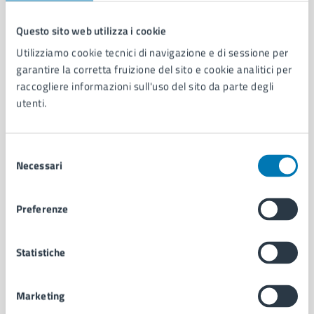
Questo sito web utilizza i cookie
Comune di Napoli
Utilizziamo cookie tecnici di navigazione e di sessione per
garantire la corretta fruizione del sito e cookie analitici per
raccogliere informazioni sull'uso del sito da parte degli
AMMINISTRAZIONE
utenti.
Aree amministrative
Organi di governo
Municipalità
Selezione
Necessari
Uffici
del
Enti e fondazioni
consenso
Politici
Preferenze
Personale amministrativo
Documenti e dati
Intranet, posta aziendale e protocollo
Statistiche
Marketing
CATEGORIE DI SERVIZIO