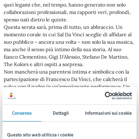
quei legami che, nel tempo, hanno generato non solo
collaborazioni professionali, ma rapporti veri, profondi,
spesso nati dietro le quinte.
Questa serata sarà, prima di tutto, un abbraccio. Un
momento corale in cui Sal Da Vinci sceglie di affidare al
suo pubblico – ancora una volta – non solo la sua musica,
ma anche il senso più intimo della sua storia. Al suo
fianco Clementino, Gigi D’Alessio, Stefano De Martino,
The Kolors e altri ospiti a sorpresa.
Non mancherà una parentesi intima e simbolica con la
partecipazione di Francesco Da Vinci, che calcherà il
palco con il padre in un’emozionante performance. Un
passaggio di testimone che unisce passato, presente e
futuro nel segno della musica.
Consenso
Dettagli
Informazioni sui cookie
UN FENOMENO CHE NON CONOSCE CONFINI
In una carriera costellata di successi, è “Rossetto e Caffè”
ad aver toccato corde universali, diventando il manifesto
Questo sito web utilizza i cookie
di un’intera generazione e suggellando un’evoluzione