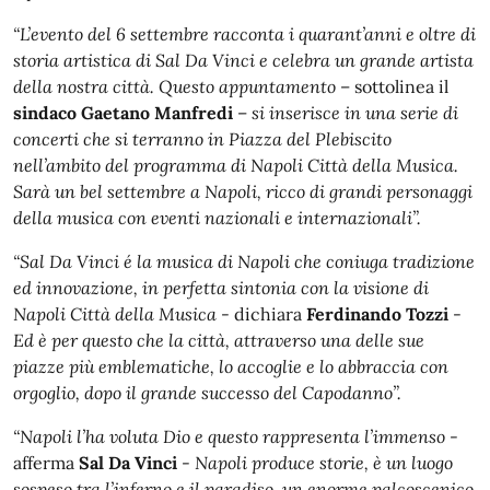
“L’evento del 6 settembre racconta i quarant’anni e oltre di
storia artistica di Sal Da Vinci e celebra un grande artista
della nostra città. Questo appuntamento
– sottolinea il
sindaco Gaetano Manfredi
–
si inserisce in una serie di
concerti che si terranno in Piazza del Plebiscito
nell’ambito del programma di Napoli Città della Musica.
Sarà un bel settembre a Napoli, ricco di grandi personaggi
della musica con eventi nazionali e internazionali”.
“Sal Da Vinci é la musica di Napoli che coniuga tradizione
ed innovazione, in perfetta sintonia con la visione di
Napoli Città della Musica
- dichiara
Ferdinando Tozzi
-
Ed è per questo che la città, attraverso una delle sue
piazze più emblematiche, lo accoglie e lo abbraccia con
orgoglio, dopo il grande successo del Capodanno”.
“Napoli l’ha voluta Dio e questo rappresenta l’immenso
-
afferma
Sal Da Vinci
-
Napoli produce storie, è un luogo
sospeso tra l’inferno e il paradiso, un enorme palcoscenico