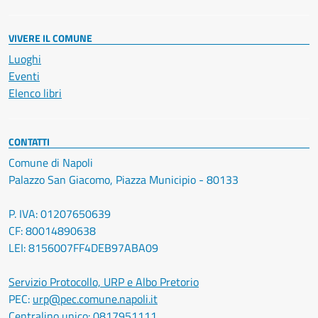
VIVERE IL COMUNE
Luoghi
Eventi
Elenco libri
CONTATTI
Comune di Napoli
Palazzo San Giacomo, Piazza Municipio - 80133
P. IVA: 01207650639
CF: 80014890638
LEI: 8156007FF4DEB97ABA09
Servizio Protocollo, URP e Albo Pretorio
PEC:
urp@pec.comune.napoli.it
Centralino unico:
0817951111