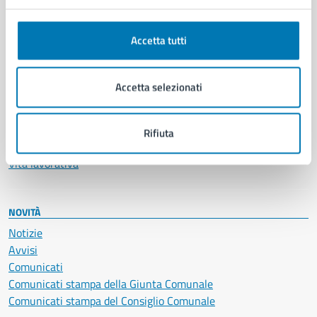
Anagrafe e stato civile
Autorizzazioni
Accetta tutti
Cultura e tempo libero
Documenti e certificati
Educazione e formazione
Accetta selezionati
Giustizia e sicurezza pubblica
Imprese e commercio
Salute, benessere e assistenza
Rifiuta
Servizi Cimiteriali
Vita lavorativa
NOVITÀ
Notizie
Avvisi
Comunicati
Comunicati stampa della Giunta Comunale
Comunicati stampa del Consiglio Comunale