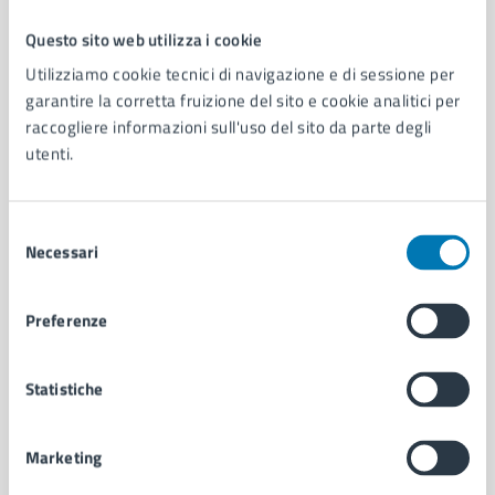
Questo sito web utilizza i cookie
Comune di Napoli
Utilizziamo cookie tecnici di navigazione e di sessione per
garantire la corretta fruizione del sito e cookie analitici per
raccogliere informazioni sull'uso del sito da parte degli
AMMINISTRAZIONE
utenti.
Aree amministrative
Organi di governo
Municipalità
Selezione
Uffici
Necessari
del
Enti e fondazioni
consenso
Politici
Preferenze
Personale amministrativo
Documenti e dati
Intranet, posta aziendale e protocollo
Statistiche
CATEGORIE DI SERVIZIO
Marketing
Ambiente