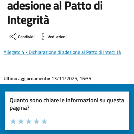
adesione al Patto di
Integrità
Condividi
Vedi azioni
Allegato 4 - Dichiarazione di adesione al Patto di Integrità
Ultimo aggiornamento:
13/11/2025, 16:35
Quanto sono chiare le informazioni su questa
pagina?
Valuta la chiarezza delle informazioni (da 1 a 5 stelle)
Seleziona il numero di stelle per valutare la chiarezza delle i
Valuta 1 stelle su 5
Valuta 2 stelle su 5
Valuta 3 stelle su 5
Valuta 4 stelle su 5
Valuta 5 stelle su 5