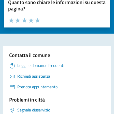
Quanto sono chiare le informazioni su questa
pagina?
Valuta la chiarezza delle informazioni (da 1 a 5 stelle)
Seleziona il numero di stelle per valutare la chiarezza delle i
Valuta 1 stelle su 5
Valuta 2 stelle su 5
Valuta 3 stelle su 5
Valuta 4 stelle su 5
Valuta 5 stelle su 5
Contatta il comune
Leggi le domande frequenti
Richiedi assistenza
Prenota appuntamento
Problemi in città
Segnala disservizio