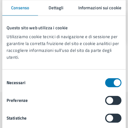
Consenso
Dettagli
Informazioni sui cookie
Servizio Stampa e Web TV
Questo sito web utilizza i cookie
Piazza Municipio 22, 80133
Utilizziamo cookie tecnici di navigazione e di sessione per
garantire la corretta fruizione del sito e cookie analitici per
raccogliere informazioni sull'uso del sito da parte degli
utenti.
Selezione
Ultimo aggiornamento:
01/07/2026, 15:29
Necessari
del
consenso
Preferenze
Contenuti correlati
Statistiche