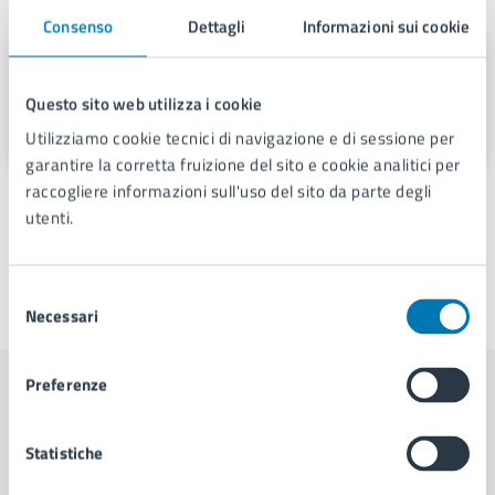
A cura di
Consenso
Dettagli
Informazioni sui cookie
Servizio Stampa e Web TV
Questo sito web utilizza i cookie
Piazza Municipio 22, 80133
Utilizziamo cookie tecnici di navigazione e di sessione per
garantire la corretta fruizione del sito e cookie analitici per
raccogliere informazioni sull'uso del sito da parte degli
utenti.
Selezione
Ultimo aggiornamento:
28/11/2025, 14:36
Necessari
del
consenso
Preferenze
Contenuti correlati
Statistiche