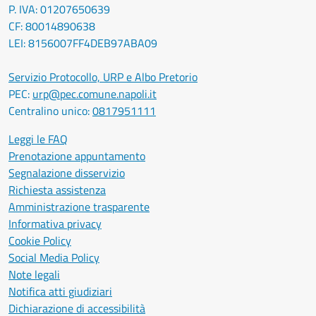
P. IVA: 01207650639
CF: 80014890638
LEI: 8156007FF4DEB97ABA09
Servizio Protocollo, URP e Albo Pretorio
PEC:
urp@pec.comune.napoli.it
Centralino unico:
0817951111
Leggi le FAQ
Prenotazione appuntamento
Segnalazione disservizio
Richiesta assistenza
Amministrazione trasparente
Informativa privacy
Cookie Policy
Social Media Policy
Note legali
Notifica atti giudiziari
Dichiarazione di accessibilità