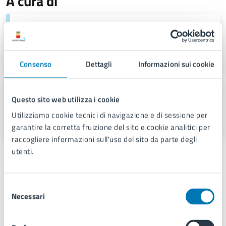
A cura di
Assessorato alla Salute e al Verde
Piazza Municipio 22, 80133
Consenso
Dettagli
Informazioni sui cookie
Servizio Stampa e Web TV
Questo sito web utilizza i cookie
Piazza Municipio 22, 80133
Utilizziamo cookie tecnici di navigazione e di sessione per
garantire la corretta fruizione del sito e cookie analitici per
raccogliere informazioni sull'uso del sito da parte degli
utenti.
Persone
Selezione
Vincenzo Santagada
Necessari
del
consenso