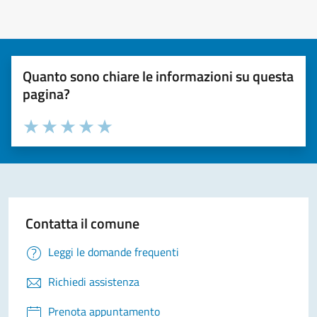
Quanto sono chiare le informazioni su questa
pagina?
Valuta la chiarezza delle informazioni (da 1 a 5 stelle)
Seleziona il numero di stelle per valutare la chiarezza delle i
Valuta 1 stelle su 5
Valuta 2 stelle su 5
Valuta 3 stelle su 5
Valuta 4 stelle su 5
Valuta 5 stelle su 5
Contatta il comune
Leggi le domande frequenti
Richiedi assistenza
Prenota appuntamento