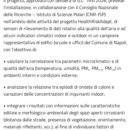
Il progetto, approvato con delibera di G.C. 145/2026, prevede
l’installazione, in collaborazione con il Consiglio Nazionale
delle Ricerche – Istituto di Scienze Polari (CNR-ISP)
nell’ambito delle attività del progetto HealthRiskAdapt, di
sensori di rilevamento di dati relativi alla qualità dell’aria e ad
alcuni indicatori climatici indoor e outdoor in un campione
rappresentativo di edifici (scuole e uffici) del Comune di Napoli,
con l’obiettivo di:
• valutare la correlazione tra parametri microclimatici e di
qualità dell’aria (temperatura, umidità, PM₁, PM₂.₅, PM₁₀) in
ambienti interni e condizioni esterne;
• analizzare la relazione tra episodi di ondate di calore e
variazioni delle concentrazioni di inquinanti indoor;
• integrare i risultati con informazioni sulle caratteristiche
edilizie e morfologico-ambientali degli spazi aperti circostanti
(distanza dalle strade, presenza di vegetazione, orientamento,
materiali riflettenti, ecc.), al fine di individuare fattori di