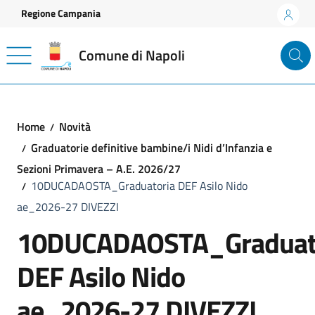
Vai ai contenuti
Vai al footer
Regione Campania
Comune di Napoli
Home
Novità
Graduatorie definitive bambine/i Nidi d’Infanzia e
Sezioni Primavera – A.E. 2026/27
10DUCADAOSTA_Graduatoria DEF Asilo Nido
ae_2026-27 DIVEZZI
10DUCADAOSTA_Graduat
DEF Asilo Nido
ae_2026-27 DIVEZZI