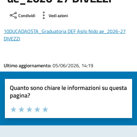
Condividi
Vedi azioni
10DUCADAOSTA_Graduatoria DEF Asilo Nido ae_2026-27
DIVEZZI
Ultimo aggiornamento:
05/06/2026, 14:19
Quanto sono chiare le informazioni su questa
pagina?
Valuta la chiarezza delle informazioni (da 1 a 5 stelle)
Seleziona il numero di stelle per valutare la chiarezza delle i
Valuta 1 stelle su 5
Valuta 2 stelle su 5
Valuta 3 stelle su 5
Valuta 4 stelle su 5
Valuta 5 stelle su 5