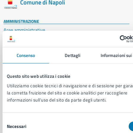
Comune di Napoli
AMMINISTRAZIONE
Aree amministrative
Organi di governo
Municipalità
Uffici
Consenso
Dettagli
Informazioni sui
Enti e fondazioni
Politici
Personale amministrativo
Questo sito web utilizza i cookie
Documenti e dati
Utilizziamo cookie tecnici di navigazione e di sessione per gara
Intranet, posta aziendale e protocollo
la corretta fruizione del sito e cookie analitici per raccogliere
informazioni sull'uso del sito da parte degli utenti.
CATEGORIE DI SERVIZIO
Ambiente
Selezione
Anagrafe e stato civile
Necessari
del
Autorizzazioni