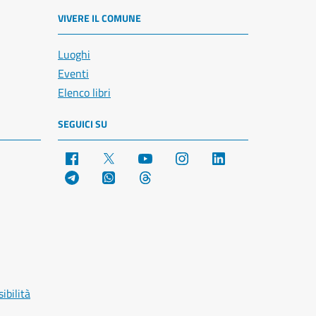
VIVERE IL COMUNE
Luoghi
Eventi
Elenco libri
SEGUICI SU
Facebook
X
YouTube
Instagram
LinkedIn
Telegram
WhatsApp
Threads
ibilità