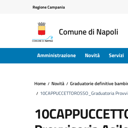
Vai ai contenuti
Vai al footer
Regione Campania
Comune di Napoli
Amministrazione
Novità
Servizi
Home
Novità
Graduatorie definitive bambi
10CAPPUCCETTOROSSO_Graduatoria Provviso
10CAPPUCCETTO