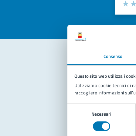
Valuta la
Selezi
Valuta 
Val
Consenso
Con
Questo sito web utilizza i cook
Utilizziamo cookie tecnici di n
raccogliere informazioni sull'u
Selezione
Necessari
del
Pro
consenso