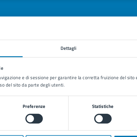
tatta il comune
Dettagli
Leggi le domande frequenti
ie
Richiedi assistenza
avigazione e di sessione per garantire la corretta fruizione del sito e
so del sito da parte degli utenti.
Prenota appuntamento
blemi in città
Preferenze
Statistiche
Segnala disservizio