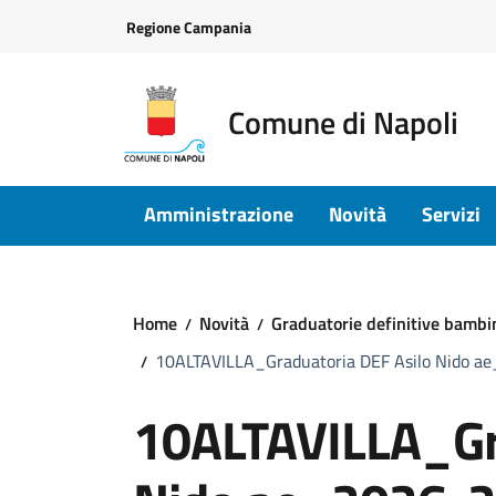
Vai ai contenuti
Vai al footer
Regione Campania
Comune di Napoli
Amministrazione
Novità
Servizi
Home
Novità
Graduatorie definitive bambi
10ALTAVILLA_Graduatoria DEF Asilo Nido a
10ALTAVILLA_Gr