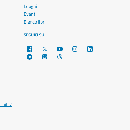
Luoghi
Eventi
Elenco libri
SEGUICI SU
Facebook
X
YouTube
Instagram
LinkedIn
Telegram
WhatsApp
Threads
ibilità