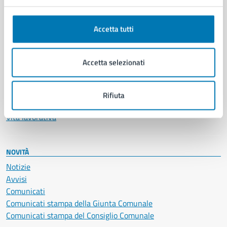
Anagrafe e stato civile
Autorizzazioni
Accetta tutti
Cultura e tempo libero
Documenti e certificati
Educazione e formazione
Accetta selezionati
Giustizia e sicurezza pubblica
Imprese e commercio
Salute, benessere e assistenza
Rifiuta
Servizi Cimiteriali
Vita lavorativa
NOVITÀ
Notizie
Avvisi
Comunicati
Comunicati stampa della Giunta Comunale
Comunicati stampa del Consiglio Comunale