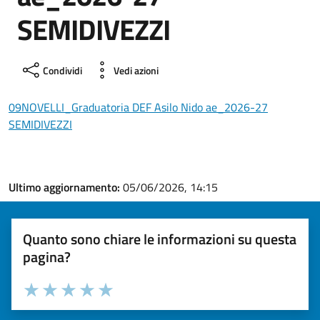
SEMIDIVEZZI
Condividi
Vedi azioni
09NOVELLI_Graduatoria DEF Asilo Nido ae_2026-27
SEMIDIVEZZI
Ultimo aggiornamento:
05/06/2026, 14:15
Quanto sono chiare le informazioni su questa
pagina?
Valuta la chiarezza delle informazioni (da 1 a 5 stelle)
Seleziona il numero di stelle per valutare la chiarezza delle i
Valuta 1 stelle su 5
Valuta 2 stelle su 5
Valuta 3 stelle su 5
Valuta 4 stelle su 5
Valuta 5 stelle su 5