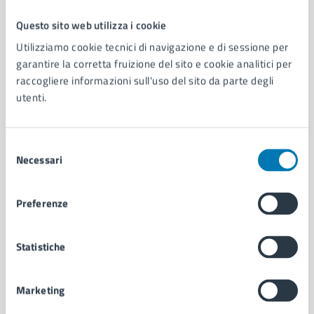
Questo sito web utilizza i cookie
Comune di Napoli
Utilizziamo cookie tecnici di navigazione e di sessione per
garantire la corretta fruizione del sito e cookie analitici per
raccogliere informazioni sull'uso del sito da parte degli
AMMINISTRAZIONE
utenti.
Aree amministrative
Organi di governo
Municipalità
Selezione
Uffici
Necessari
del
Enti e fondazioni
consenso
Politici
Preferenze
Personale amministrativo
Documenti e dati
Intranet, posta aziendale e protocollo
Statistiche
CATEGORIE DI SERVIZIO
Marketing
Ambiente