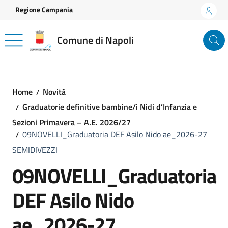
Vai ai contenuti
Vai al footer
Regione Campania
Comune di Napoli
Home
Novità
Graduatorie definitive bambine/i Nidi d’Infanzia e
Sezioni Primavera – A.E. 2026/27
09NOVELLI_Graduatoria DEF Asilo Nido ae_2026-27
SEMIDIVEZZI
09NOVELLI_Graduatoria
DEF Asilo Nido
ae_2026-27