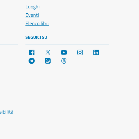
Luoghi
Eventi
Elenco libri
SEGUICI SU
Facebook
X
YouTube
Instagram
LinkedIn
Telegram
WhatsApp
Threads
ibilità