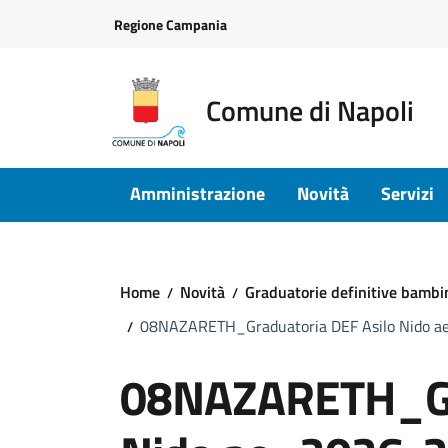
Vai ai contenuti
Vai al footer
Regione Campania
Comune di Napoli
Amministrazione
Novità
Servizi
Home
Novità
Graduatorie definitive bambi
08NAZARETH_Graduatoria DEF Asilo Nido 
08NAZARETH_Gra