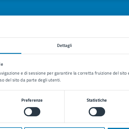
tatta il comune
Dettagli
Leggi le domande frequenti
ie
Richiedi assistenza
avigazione e di sessione per garantire la corretta fruizione del sito e
so del sito da parte degli utenti.
Prenota appuntamento
blemi in città
Preferenze
Statistiche
Segnala disservizio