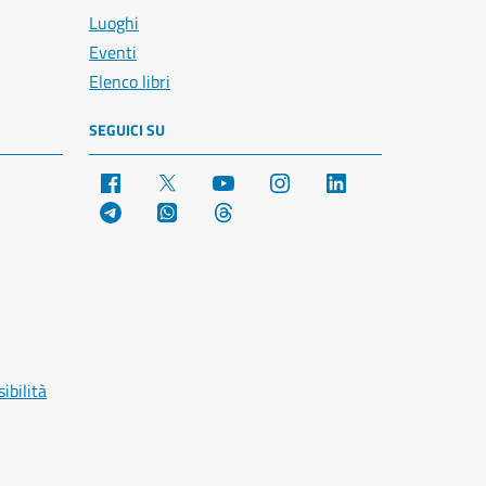
Luoghi
Eventi
Elenco libri
SEGUICI SU
Facebook
X
YouTube
Instagram
LinkedIn
Telegram
WhatsApp
Threads
ibilità