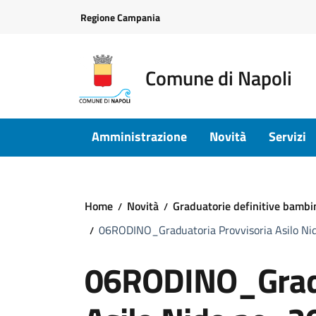
Vai ai contenuti
Vai al footer
Regione Campania
Comune di Napoli
Amministrazione
Novità
Servizi
Home
Novità
Graduatorie definitive bambi
06RODINO_Graduatoria Provvisoria Asilo N
06RODINO_Gradu