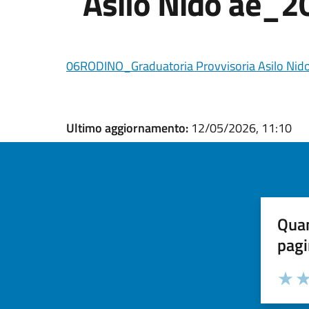
Asilo Nido ae_2
06RODINO_Graduatoria Provvisoria Asilo Ni
Ultimo aggiornamento:
12/05/2026, 11:10
Quan
pagi
Valuta la
Selezi
Valuta 
Val