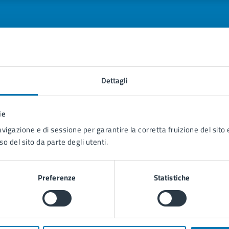
tatta il comune
Dettagli
Leggi le domande frequenti
ie
Richiedi assistenza
avigazione e di sessione per garantire la corretta fruizione del sito e
so del sito da parte degli utenti.
Prenota appuntamento
blemi in città
Preferenze
Statistiche
Segnala disservizio