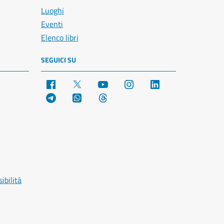
Luoghi
Eventi
Elenco libri
SEGUICI SU
Facebook
X
YouTube
Instagram
LinkedIn
Telegram
WhatsApp
Threads
ibilità