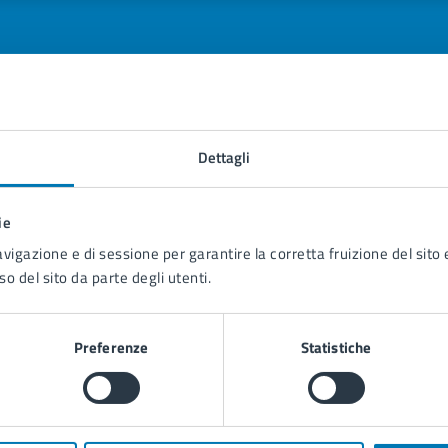
tatta il comune
Dettagli
Leggi le domande frequenti
ie
Richiedi assistenza
avigazione e di sessione per garantire la corretta fruizione del sito e
so del sito da parte degli utenti.
Prenota appuntamento
blemi in città
Preferenze
Statistiche
Segnala disservizio