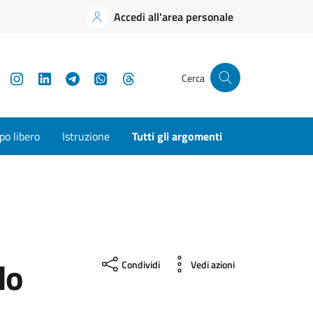
Accedi all'area personale
YouTube
Instagram
LinkedIn
Telegram
WhatsApp
Threads
Cerca
o libero
Istruzione
Tutti gli argomenti
do
Condividi
Vedi azioni