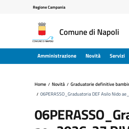
Vai ai contenuti
Vai al footer
Regione Campania
Comune di Napoli
Amministrazione
Novità
Servizi
Home
Novità
Graduatorie definitive bambi
06PERASSO_Graduatoria DEF Asilo Nido ae
06PERASSO_Grad