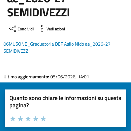
SEMIDIVEZZI
Condividi
Vedi azioni
06MUSONE_Graduatoria DEF Asilo Nido ae_2026-27
SEMIDIVEZZI
Ultimo aggiornamento:
05/06/2026, 14:01
Quanto sono chiare le informazioni su questa
pagina?
Valuta la chiarezza delle informazioni (da 1 a 5 stelle)
Seleziona il numero di stelle per valutare la chiarezza delle i
Valuta 1 stelle su 5
Valuta 2 stelle su 5
Valuta 3 stelle su 5
Valuta 4 stelle su 5
Valuta 5 stelle su 5