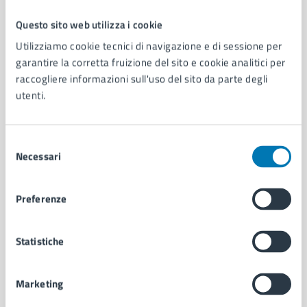
Questo sito web utilizza i cookie
Comune di Napoli
Utilizziamo cookie tecnici di navigazione e di sessione per
garantire la corretta fruizione del sito e cookie analitici per
raccogliere informazioni sull'uso del sito da parte degli
AMMINISTRAZIONE
utenti.
Aree amministrative
Organi di governo
Municipalità
Selezione
Uffici
Necessari
del
Enti e fondazioni
consenso
Politici
Preferenze
Personale amministrativo
Documenti e dati
Intranet, posta aziendale e protocollo
Statistiche
CATEGORIE DI SERVIZIO
Marketing
Ambiente