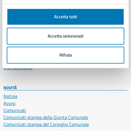
Anagrafe e stato civile
Autorizzazioni
Accetta tutti
Cultura e tempo libero
Documenti e certificati
Educazione e formazione
Accetta selezionati
Giustizia e sicurezza pubblica
Imprese e commercio
Salute, benessere e assistenza
Rifiuta
Servizi Cimiteriali
Vita lavorativa
NOVITÀ
Notizie
Avvisi
Comunicati
Comunicati stampa della Giunta Comunale
Comunicati stampa del Consiglio Comunale