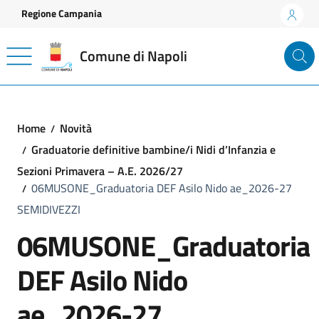
Vai ai contenuti
Vai al footer
Regione Campania
Comune di Napoli
Home
Novità
Graduatorie definitive bambine/i Nidi d’Infanzia e
Sezioni Primavera – A.E. 2026/27
06MUSONE_Graduatoria DEF Asilo Nido ae_2026-27
SEMIDIVEZZI
06MUSONE_Graduatoria
DEF Asilo Nido
ae_2026-27