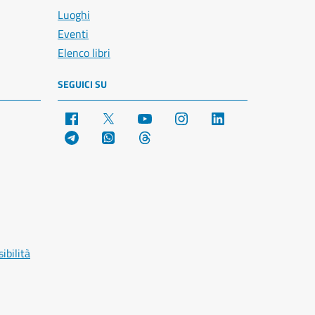
Luoghi
Eventi
Elenco libri
SEGUICI SU
Facebook
X
YouTube
Instagram
LinkedIn
Telegram
WhatsApp
Threads
ibilità