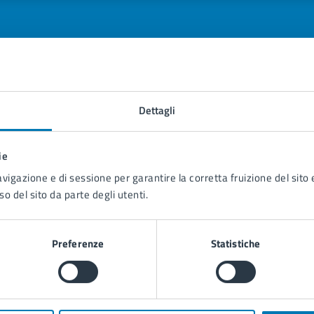
tatta il comune
Dettagli
Leggi le domande frequenti
ie
Richiedi assistenza
avigazione e di sessione per garantire la corretta fruizione del sito e
so del sito da parte degli utenti.
Prenota appuntamento
blemi in città
Preferenze
Statistiche
Segnala disservizio