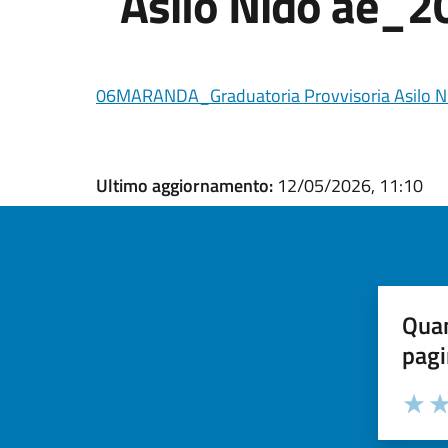
Asilo Nido ae_
06MARANDA_Graduatoria Provvisoria Asilo 
Ultimo aggiornamento:
12/05/2026, 11:10
Quan
pagi
Valuta la
Selezi
Valuta 
Val