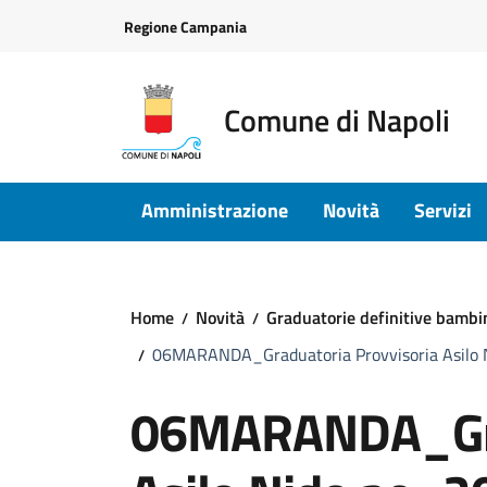
Vai ai contenuti
Vai al footer
Regione Campania
Comune di Napoli
Amministrazione
Novità
Servizi
Home
Novità
Graduatorie definitive bambi
06MARANDA_Graduatoria Provvisoria Asilo
06MARANDA_Grad