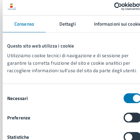
Comune di Napoli
Consenso
Dettagli
Informazioni sui cooki
AMMINISTRAZIONE
Questo sito web utilizza i cookie
Aree amministrative
Organi di governo
Utilizziamo cookie tecnici di navigazione e di sessione per
Municipalità
garantire la corretta fruizione del sito e cookie analitici per
Uffici
raccogliere informazioni sull'uso del sito da parte degli utenti.
Enti e fondazioni
Politici
Personale amministrativo
Selezione
Necessari
Documenti e dati
del
Intranet, posta aziendale e protocollo
consenso
Preferenze
CATEGORIE DI SERVIZIO
Statistiche
Ambiente