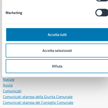
Anagrafe e stato civile
Autorizzazioni
Marketing
Cultura e tempo libero
Documenti e certificati
Educazione e formazione
Giustizia e sicurezza pubblica
Accetta tutti
Imprese e commercio
Salute, benessere e assistenza
Servizi Cimiteriali
Accetta selezionati
Vita lavorativa
Rifiuta
NOVITÀ
Notizie
Avvisi
Comunicati
Comunicati stampa della Giunta Comunale
Comunicati stampa del Consiglio Comunale