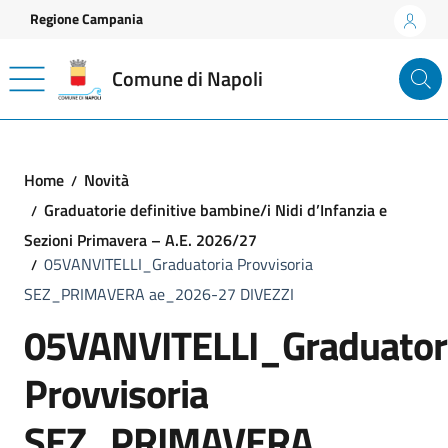
Vai ai contenuti
Vai al footer
Regione Campania
Comune di Napoli
Home
Novità
Graduatorie definitive bambine/i Nidi d’Infanzia e
Sezioni Primavera – A.E. 2026/27
05VANVITELLI_Graduatoria Provvisoria
SEZ_PRIMAVERA ae_2026-27 DIVEZZI
05VANVITELLI_Graduator
Provvisoria
SEZ_PRIMAVERA