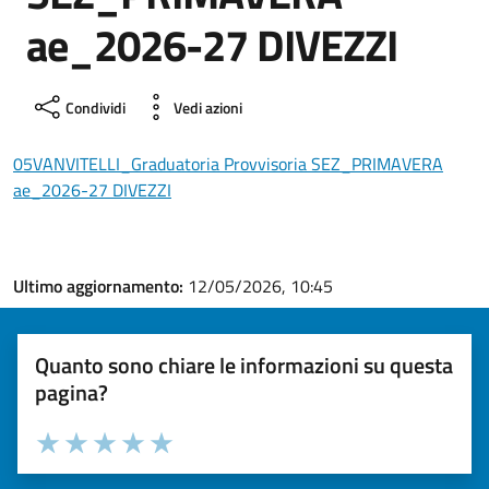
ae_2026-27 DIVEZZI
Condividi
Vedi azioni
05VANVITELLI_Graduatoria Provvisoria SEZ_PRIMAVERA
ae_2026-27 DIVEZZI
Ultimo aggiornamento:
12/05/2026, 10:45
Quanto sono chiare le informazioni su questa
pagina?
Valuta la chiarezza delle informazioni (da 1 a 5 stelle)
Seleziona il numero di stelle per valutare la chiarezza delle i
Valuta 1 stelle su 5
Valuta 2 stelle su 5
Valuta 3 stelle su 5
Valuta 4 stelle su 5
Valuta 5 stelle su 5