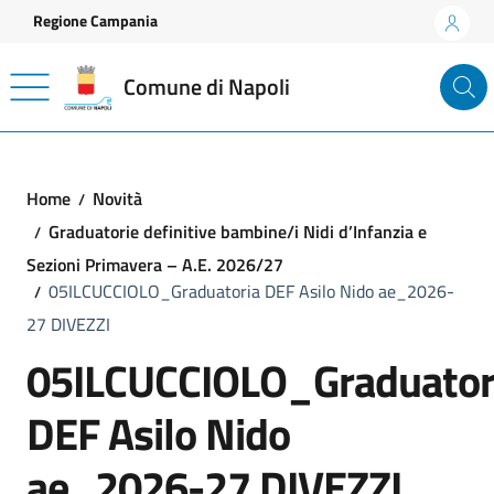
Vai ai contenuti
Vai al footer
Regione Campania
Comune di Napoli
Home
Novità
Graduatorie definitive bambine/i Nidi d’Infanzia e
Sezioni Primavera – A.E. 2026/27
05ILCUCCIOLO_Graduatoria DEF Asilo Nido ae_2026-
27 DIVEZZI
05ILCUCCIOLO_Graduator
DEF Asilo Nido
ae_2026-27 DIVEZZI