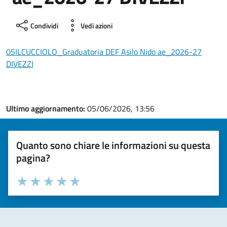
Condividi
Vedi azioni
05ILCUCCIOLO_Graduatoria DEF Asilo Nido ae_2026-27
DIVEZZI
Ultimo aggiornamento:
05/06/2026, 13:56
Quanto sono chiare le informazioni su questa
pagina?
Valuta la chiarezza delle informazioni (da 1 a 5 stelle)
Seleziona il numero di stelle per valutare la chiarezza delle i
Valuta 1 stelle su 5
Valuta 2 stelle su 5
Valuta 3 stelle su 5
Valuta 4 stelle su 5
Valuta 5 stelle su 5