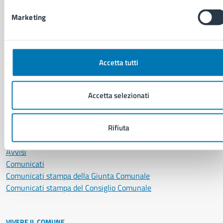
Cultura e tempo libero
Marketing
Documenti e certificati
Educazione e formazione
Giustizia e sicurezza pubblica
Imprese e commercio
Accetta tutti
Salute, benessere e assistenza
Servizi Cimiteriali
Vita lavorativa
Accetta selezionati
NOVITÀ
Rifiuta
Notizie
Avvisi
Comunicati
Comunicati stampa della Giunta Comunale
Comunicati stampa del Consiglio Comunale
VIVERE IL COMUNE