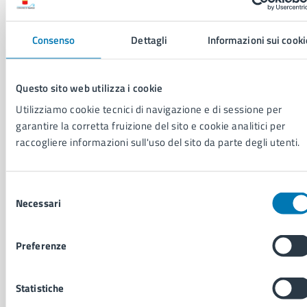
Comune di Napoli
Consenso
Dettagli
Informazioni sui cooki
AMMINISTRAZIONE
Aree amministrative
Organi di governo
Questo sito web utilizza i cookie
Municipalità
Utilizziamo cookie tecnici di navigazione e di sessione per
Uffici
garantire la corretta fruizione del sito e cookie analitici per
Enti e fondazioni
raccogliere informazioni sull'uso del sito da parte degli utenti.
Politici
Personale amministrativo
Documenti e dati
Selezione
Intranet, posta aziendale e protocollo
Necessari
del
consenso
Preferenze
CATEGORIE DI SERVIZIO
Ambiente
Anagrafe e stato civile
Statistiche
Autorizzazioni