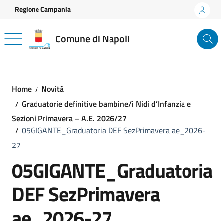
Vai ai contenuti
Vai al footer
Regione Campania
Comune di Napoli
Home
Novità
Graduatorie definitive bambine/i Nidi d’Infanzia e
Sezioni Primavera – A.E. 2026/27
05GIGANTE_Graduatoria DEF SezPrimavera ae_2026-
27
05GIGANTE_Graduatoria
DEF SezPrimavera
ae_2026-27