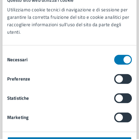
Utilizziamo cookie tecnici di navigazione e di sessione per
AMMINISTRAZIONE
garantire la corretta fruizione del sito e cookie analitici per
Aree amministrative
raccogliere informazioni sull'uso del sito da parte degli
Organi di governo
utenti.
Municipalità
Uffici
Selezione
Enti e fondazioni
Necessari
del
Politici
consenso
Personale amministrativo
Documenti e dati
Preferenze
Intranet, posta aziendale e protocollo
Statistiche
CATEGORIE DI SERVIZIO
Ambiente
Marketing
Anagrafe e stato civile
Autorizzazioni
Cultura e tempo libero