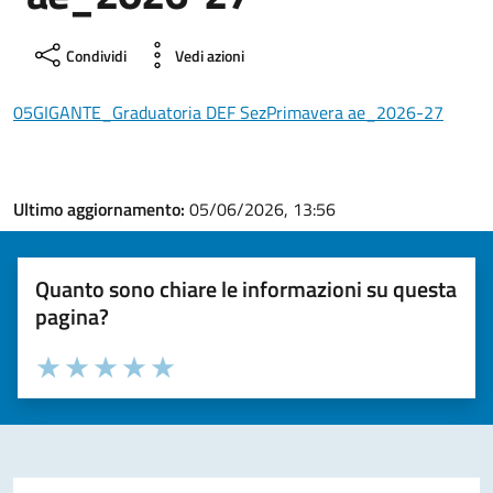
Condividi
Vedi azioni
05GIGANTE_Graduatoria DEF SezPrimavera ae_2026-27
Ultimo aggiornamento:
05/06/2026, 13:56
Quanto sono chiare le informazioni su questa
pagina?
Valuta la chiarezza delle informazioni (da 1 a 5 stelle)
Seleziona il numero di stelle per valutare la chiarezza delle i
Valuta 1 stelle su 5
Valuta 2 stelle su 5
Valuta 3 stelle su 5
Valuta 4 stelle su 5
Valuta 5 stelle su 5